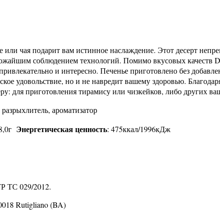
 кофе или чая подарит вам истинное наслаждение. Этот десерт н
тожайшим соблюдением технологий. Помимо вкусовых качеств Di
 привлекательно и интересно. Печенье приготовлено без добавле
ское удовольствие, но и не навредит вашему здоровью. Благодар
у: для приготовления тирамису или чизкейков, либо других в
 разрыхлитель, ароматизатор
Энергетическая ценность
18,0г
: 475ккал/1996кДж
Р ТС 029/2012.
0018 Rutigliano (BA)