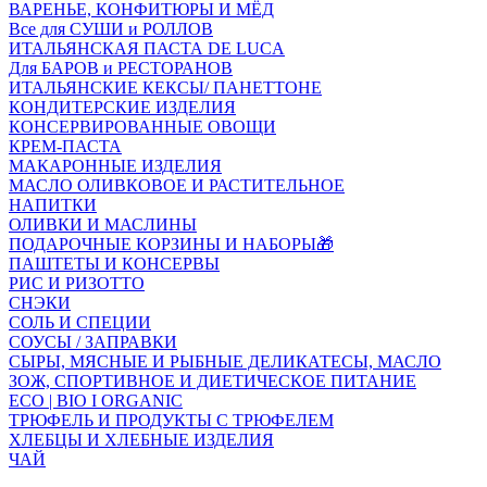
ВАРЕНЬЕ, КОНФИТЮРЫ И МЁД
Все для СУШИ и РОЛЛОВ
ИТАЛЬЯНСКАЯ ПАСТА DE LUCA
Для БАРОВ и РЕСТОРАНОВ
ИТАЛЬЯНСКИЕ КЕКСЫ/ ПАНЕТТОНЕ
КОНДИТЕРСКИЕ ИЗДЕЛИЯ
КОНСЕРВИРОВАННЫЕ ОВОЩИ
КРЕМ-ПАСТА
МАКАРОННЫЕ ИЗДЕЛИЯ
МАСЛО ОЛИВКОВОЕ И РАСТИТЕЛЬНОЕ
НАПИТКИ
ОЛИВКИ И МАСЛИНЫ
ПОДАРОЧНЫЕ КОРЗИНЫ И НАБОРЫ🎁
ПАШТЕТЫ И КОНСЕРВЫ
РИС И РИЗОТТО
СНЭКИ
СОЛЬ И СПЕЦИИ
СОУСЫ / ЗАПРАВКИ
СЫРЫ, МЯСНЫЕ И РЫБНЫЕ ДЕЛИКАТЕСЫ, МАСЛО
ЗОЖ, СПОРТИВНОЕ И ДИЕТИЧЕСКОЕ ПИТАНИЕ
ECO | BIO I ORGANIC
ТРЮФЕЛЬ И ПРОДУКТЫ С ТРЮФЕЛЕМ
ХЛЕБЦЫ И ХЛЕБНЫЕ ИЗДЕЛИЯ
ЧАЙ