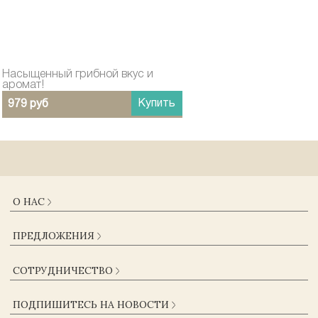
Насыщенный грибной вкус и
аромат!
Купить
979 руб
О НАС
О КОМПАНИИ
ПРЕДЛОЖЕНИЯ
ДОСТАВКА И ОПЛАТА
ГАРАНТИИ
КАТАЛОГ
СОТРУДНИЧЕСТВО
ЖУРНАЛ
КОНТАКТЫ
ОПТОВИКАМ
СОГЛАСИЕ НА ОБРАБОТКУ ПЕРСОНАЛЬНЫХ ДАННЫХ
ПОДПИШИТЕСЬ НА НОВОСТИ
ПОСТАВЩИКАМ
ПОЛЬЗОВАТЕЛЬСКОЕ СОГЛАШЕНИЕ