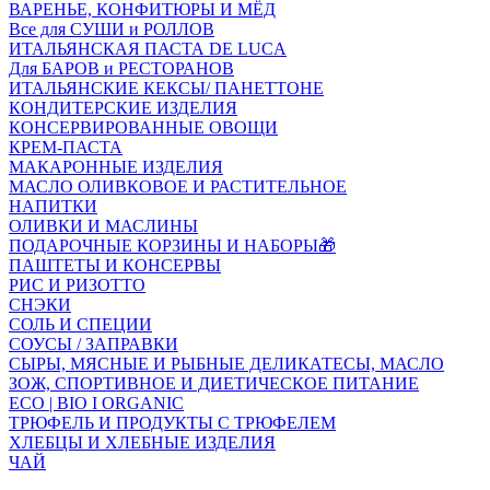
ВАРЕНЬЕ, КОНФИТЮРЫ И МЁД
Все для СУШИ и РОЛЛОВ
ИТАЛЬЯНСКАЯ ПАСТА DE LUCA
Для БАРОВ и РЕСТОРАНОВ
ИТАЛЬЯНСКИЕ КЕКСЫ/ ПАНЕТТОНЕ
КОНДИТЕРСКИЕ ИЗДЕЛИЯ
КОНСЕРВИРОВАННЫЕ ОВОЩИ
КРЕМ-ПАСТА
МАКАРОННЫЕ ИЗДЕЛИЯ
МАСЛО ОЛИВКОВОЕ И РАСТИТЕЛЬНОЕ
НАПИТКИ
ОЛИВКИ И МАСЛИНЫ
ПОДАРОЧНЫЕ КОРЗИНЫ И НАБОРЫ🎁
ПАШТЕТЫ И КОНСЕРВЫ
РИС И РИЗОТТО
СНЭКИ
СОЛЬ И СПЕЦИИ
СОУСЫ / ЗАПРАВКИ
СЫРЫ, МЯСНЫЕ И РЫБНЫЕ ДЕЛИКАТЕСЫ, МАСЛО
ЗОЖ, СПОРТИВНОЕ И ДИЕТИЧЕСКОЕ ПИТАНИЕ
ECO | BIO I ORGANIC
ТРЮФЕЛЬ И ПРОДУКТЫ С ТРЮФЕЛЕМ
ХЛЕБЦЫ И ХЛЕБНЫЕ ИЗДЕЛИЯ
ЧАЙ