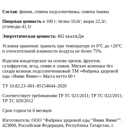
Состав
: финик, семена подсолнечника, семена тыквы
Пищевая ценность
в 100 г: белки 10,6г; жиры 22,3г;
углеводы 41,1г
Энергетическая ценность
: 402 ккал/кДж
Условия хранения: хранить при температуре от 0°С до +20°С
и относительной влажности воздуха не более 75%.
Изделия кондитерские на основе орехов, фруктов,
сухофруктов, ягод, семян и злаков. Мягкие козинаки без
сахара козинак подсолнечниковый ТМ «Фабрика здоровой
еды «Ямми Ямми»» Масса нетто 60 г
ТУ 10.82.23–001–85154644–2020
Соответствует требованиям ТР ТС 021/2011; ТР ТС 022/2011;
ТР ТС 029/2012
Срок годности 6 месяцев
Изготовитель: ООО "Фабрика здоровой еды "Ямми Ямми"".
423800, Российская Федерация, Республика Татарстан, г.