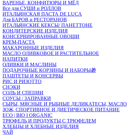
ВАРЕНЬЕ, КОНФИТЮРЫ И МЁД
Все для СУШИ и РОЛЛОВ
ИТАЛЬЯНСКАЯ ПАСТА DE LUCA
Для БАРОВ и РЕСТОРАНОВ
ИТАЛЬЯНСКИЕ КЕКСЫ/ ПАНЕТТОНЕ
КОНДИТЕРСКИЕ ИЗДЕЛИЯ
КОНСЕРВИРОВАННЫЕ ОВОЩИ
КРЕМ-ПАСТА
МАКАРОННЫЕ ИЗДЕЛИЯ
МАСЛО ОЛИВКОВОЕ И РАСТИТЕЛЬНОЕ
НАПИТКИ
ОЛИВКИ И МАСЛИНЫ
ПОДАРОЧНЫЕ КОРЗИНЫ И НАБОРЫ🎁
ПАШТЕТЫ И КОНСЕРВЫ
РИС И РИЗОТТО
СНЭКИ
СОЛЬ И СПЕЦИИ
СОУСЫ / ЗАПРАВКИ
СЫРЫ, МЯСНЫЕ И РЫБНЫЕ ДЕЛИКАТЕСЫ, МАСЛО
ЗОЖ, СПОРТИВНОЕ И ДИЕТИЧЕСКОЕ ПИТАНИЕ
ECO | BIO I ORGANIC
ТРЮФЕЛЬ И ПРОДУКТЫ С ТРЮФЕЛЕМ
ХЛЕБЦЫ И ХЛЕБНЫЕ ИЗДЕЛИЯ
ЧАЙ