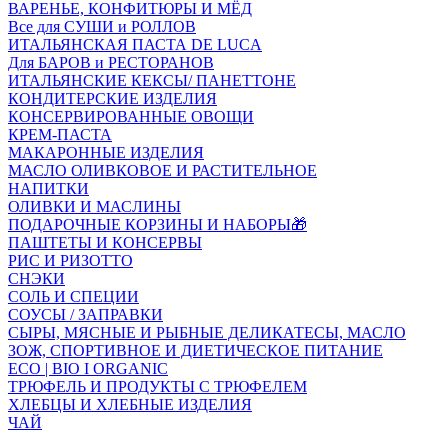
ВАРЕНЬЕ, КОНФИТЮРЫ И МЁД
Все для СУШИ и РОЛЛОВ
ИТАЛЬЯНСКАЯ ПАСТА DE LUCA
Для БАРОВ и РЕСТОРАНОВ
ИТАЛЬЯНСКИЕ КЕКСЫ/ ПАНЕТТОНЕ
КОНДИТЕРСКИЕ ИЗДЕЛИЯ
КОНСЕРВИРОВАННЫЕ ОВОЩИ
КРЕМ-ПАСТА
МАКАРОННЫЕ ИЗДЕЛИЯ
МАСЛО ОЛИВКОВОЕ И РАСТИТЕЛЬНОЕ
НАПИТКИ
ОЛИВКИ И МАСЛИНЫ
ПОДАРОЧНЫЕ КОРЗИНЫ И НАБОРЫ🎁
ПАШТЕТЫ И КОНСЕРВЫ
РИС И РИЗОТТО
СНЭКИ
СОЛЬ И СПЕЦИИ
СОУСЫ / ЗАПРАВКИ
СЫРЫ, МЯСНЫЕ И РЫБНЫЕ ДЕЛИКАТЕСЫ, МАСЛО
ЗОЖ, СПОРТИВНОЕ И ДИЕТИЧЕСКОЕ ПИТАНИЕ
ECO | BIO I ORGANIC
ТРЮФЕЛЬ И ПРОДУКТЫ С ТРЮФЕЛЕМ
ХЛЕБЦЫ И ХЛЕБНЫЕ ИЗДЕЛИЯ
ЧАЙ