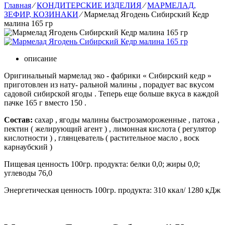
Главная
⁄
КОНДИТЕРСКИЕ ИЗДЕЛИЯ
⁄
МАРМЕЛАД,
ЗЕФИР, КОЗИНАКИ
⁄
Мармелад Ягодень Сибирский Кедр
малина 165 гр
описание
Оригинальный мармелад эко - фабрики « Сибирский кедр »
приготовлен из нату- ральной малины , порадует вас вкусом
садовой сибирской ягоды . Теперь еще больше вкуса в каждой
пачке 165 г вместо 150 .
Состав:
сахар , ягоды малины быстрозамороженные , патока ,
пектин ( желирующий агент ) , лимонная кислота ( регулятор
кислотности ) , глянцеватель ( растительное масло , воск
карнаубский )
Пищевая ценность 100гр. продукта: белки 0,0; жиры 0,0;
углеводы 76,0
Энергетическая ценность 100гр. продукта: 310 ккал/ 1280 кДж