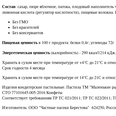
Состав
: сахар, пюре яблочное, патока, плодовый наполнитель 
лимонная кислота (регулятор кислотности), пищевые волокна. 
Без ГМО
Без красителей
Без консервантов
Пищевая ценность
в 100 г продукта: белки 0,4г; углеводы 72г
Энергетическая ценность
(калорийность) - 290 ккал/1214 кДж.
Хранить в сухом месте при температуре от +4°С до 21°С и отн
Срок годности 4 месяца
Хранить в сухом месте при температуре от 14°С до 21С и отно
Изделия кондитерские пастильные. Пастила ТМ "Маленькие рад
СТО 77101645-005-2016 Конфеты
Соответствует требованиям ТР ТС 021/2011; ТР ТС 022/2011; Т
Изготовитель: ООО "Частные пасеки Берестова" 624250, Россия,