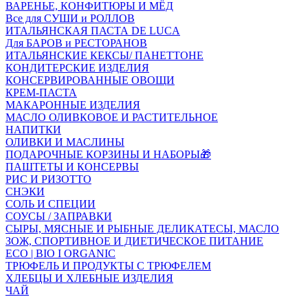
ВАРЕНЬЕ, КОНФИТЮРЫ И МЁД
Все для СУШИ и РОЛЛОВ
ИТАЛЬЯНСКАЯ ПАСТА DE LUCA
Для БАРОВ и РЕСТОРАНОВ
ИТАЛЬЯНСКИЕ КЕКСЫ/ ПАНЕТТОНЕ
КОНДИТЕРСКИЕ ИЗДЕЛИЯ
КОНСЕРВИРОВАННЫЕ ОВОЩИ
КРЕМ-ПАСТА
МАКАРОННЫЕ ИЗДЕЛИЯ
МАСЛО ОЛИВКОВОЕ И РАСТИТЕЛЬНОЕ
НАПИТКИ
ОЛИВКИ И МАСЛИНЫ
ПОДАРОЧНЫЕ КОРЗИНЫ И НАБОРЫ🎁
ПАШТЕТЫ И КОНСЕРВЫ
РИС И РИЗОТТО
СНЭКИ
СОЛЬ И СПЕЦИИ
СОУСЫ / ЗАПРАВКИ
СЫРЫ, МЯСНЫЕ И РЫБНЫЕ ДЕЛИКАТЕСЫ, МАСЛО
ЗОЖ, СПОРТИВНОЕ И ДИЕТИЧЕСКОЕ ПИТАНИЕ
ECO | BIO I ORGANIC
ТРЮФЕЛЬ И ПРОДУКТЫ С ТРЮФЕЛЕМ
ХЛЕБЦЫ И ХЛЕБНЫЕ ИЗДЕЛИЯ
ЧАЙ