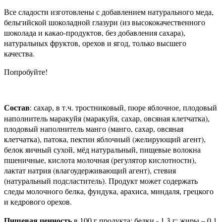
Все сладости изготовлены с добавлением натурального меда,
бельгийской шоколадной глазури (из высококачественного
шоколада и какао-продуктов, без добавления сахара),
натуральных фруктов, орехов и ягод, только высшего
качества.
Попробуйте!
Состав
: сахар, в т.ч. тростниковый, пюре яблочное, плодовый
наполнитель маракуйя (маракуйя, сахар, овсяная клетчатка),
плодовый наполнитель манго (манго, сахар, овсяная
клетчатка), патока, пектин яблочный (желирующий агент),
белок яичный сухой, мёд натуральный, пищевые волокна
пшеничные, кислота молочная (регулятор кислотности),
лактат натрия (влагоудерживающий агент), стевия
(натуральный подсластитель). Продукт может содержать
следы молочного белка, фундука, арахиса, миндаля, грецкого
и кедрового орехов.
Пищевая ценность
в 100 г продукта: белки - 1,3 г; жиры – 0,1