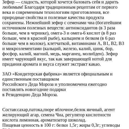
Зефир — сладость, которой хочется баловать себя и дарить
любимым! Благодаря традиционным рецептам от первого
века и современным технологиям приготовления, все
природные свойства и полезные качества продукта
сохранены. Нежнейший зефир с семенами чиа (богатейшим
источником полезных веществ: антиоксидантов (в 3 раза
больше, чем в чернике), омега-3 и омега-6 кислот (в 8 раз
больше, чем в красной рыбе), кальцием и белком (в 6 раз
больше чем в молоке), клетчаткой, витаминами А, В1, В2, В3
и микроэлементами (кальций, железо, калий, цинк, бор,
фосфор, калий, магний, медь, марганец, молибден). Зефир
имеет чарующий вкус, так как завершающей нотой для
придания аромата и вкуса служит экстракт какао.
ЗАО «Кондитерская фабрика» является официальным и
единственным поставщиком
Российского Деда Мороза и уполномочена ежегодно
поставлять новогодние подарки
в Резиденцию Деда Мороза.
Состав:сахар,патока,пюре яблочное,белок яичный, агент
желирующий агар, семена Чиа, регулятор кислотности
кислота лимонная, ароматизатор шоколад.
Пищевая ценность в 100 г: белки 1,5г; жиры 0,3г; углеводы