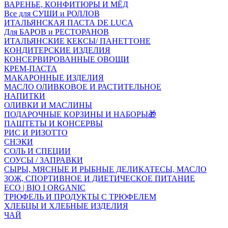
ВАРЕНЬЕ, КОНФИТЮРЫ И МЁД
Все для СУШИ и РОЛЛОВ
ИТАЛЬЯНСКАЯ ПАСТА DE LUCA
Для БАРОВ и РЕСТОРАНОВ
ИТАЛЬЯНСКИЕ КЕКСЫ/ ПАНЕТТОНЕ
КОНДИТЕРСКИЕ ИЗДЕЛИЯ
КОНСЕРВИРОВАННЫЕ ОВОЩИ
КРЕМ-ПАСТА
МАКАРОННЫЕ ИЗДЕЛИЯ
МАСЛО ОЛИВКОВОЕ И РАСТИТЕЛЬНОЕ
НАПИТКИ
ОЛИВКИ И МАСЛИНЫ
ПОДАРОЧНЫЕ КОРЗИНЫ И НАБОРЫ🎁
ПАШТЕТЫ И КОНСЕРВЫ
РИС И РИЗОТТО
СНЭКИ
СОЛЬ И СПЕЦИИ
СОУСЫ / ЗАПРАВКИ
СЫРЫ, МЯСНЫЕ И РЫБНЫЕ ДЕЛИКАТЕСЫ, МАСЛО
ЗОЖ, СПОРТИВНОЕ И ДИЕТИЧЕСКОЕ ПИТАНИЕ
ECO | BIO I ORGANIC
ТРЮФЕЛЬ И ПРОДУКТЫ С ТРЮФЕЛЕМ
ХЛЕБЦЫ И ХЛЕБНЫЕ ИЗДЕЛИЯ
ЧАЙ