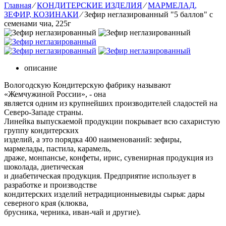
Главная
⁄
КОНДИТЕРСКИЕ ИЗДЕЛИЯ
⁄
МАРМЕЛАД,
ЗЕФИР, КОЗИНАКИ
⁄
Зефир неглазированный "5 баллов" с
семенами чиа, 225г
описание
Вологодскую Кондитерскую фабрику называют
«Жемчужиной России», - она
является одним из крупнейших производителей сладостей на
Северо-Западе страны.
Линейка выпускаемой продукции покрывает всю сахаристую
группу кондитерских
изделий, а это порядка 400 наименований: зефиры,
мармелады, пастила, карамель,
драже, монпансье, конфеты, ирис, сувенирная продукция из
шоколада, диетическая
и диабетическая продукция. Предприятие использует в
разработке и производстве
кондитерских изделий нетрадиционныевиды сырья: дары
северного края (клюква,
брусника, черника, иван-чай и другие).