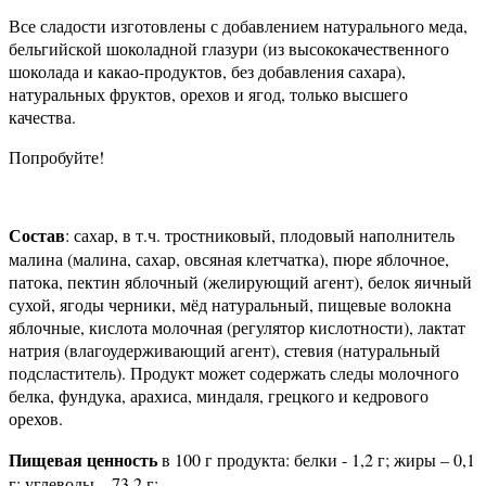
Все сладости изготовлены с добавлением натурального меда,
бельгийской шоколадной глазури (из высококачественного
шоколада и какао-продуктов, без добавления сахара),
натуральных фруктов, орехов и ягод, только высшего
качества.
Попробуйте!
Состав
: сахар, в т.ч. тростниковый, плодовый наполнитель
малина (малина, сахар, овсяная клетчатка), пюре яблочное,
патока, пектин яблочный (желирующий агент), белок яичный
сухой, ягоды черники, мёд натуральный, пищевые волокна
яблочные, кислота молочная (регулятор кислотности), лактат
натрия (влагоудерживающий агент), стевия (натуральный
подсластитель). Продукт может содержать следы молочного
белка, фундука, арахиса, миндаля, грецкого и кедрового
орехов.
Пищевая ценность
в 100 г продукта: белки - 1,2 г; жиры – 0,1
г; углеводы – 73,2 г;