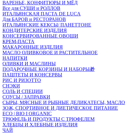
ВАРЕНЬЕ, КОНФИТЮРЫ И МЁД
Все для СУШИ и РОЛЛОВ
ИТАЛЬЯНСКАЯ ПАСТА DE LUCA
Для БАРОВ и РЕСТОРАНОВ
ИТАЛЬЯНСКИЕ КЕКСЫ/ ПАНЕТТОНЕ
КОНДИТЕРСКИЕ ИЗДЕЛИЯ
КОНСЕРВИРОВАННЫЕ ОВОЩИ
КРЕМ-ПАСТА
МАКАРОННЫЕ ИЗДЕЛИЯ
МАСЛО ОЛИВКОВОЕ И РАСТИТЕЛЬНОЕ
НАПИТКИ
ОЛИВКИ И МАСЛИНЫ
ПОДАРОЧНЫЕ КОРЗИНЫ И НАБОРЫ🎁
ПАШТЕТЫ И КОНСЕРВЫ
РИС И РИЗОТТО
СНЭКИ
СОЛЬ И СПЕЦИИ
СОУСЫ / ЗАПРАВКИ
СЫРЫ, МЯСНЫЕ И РЫБНЫЕ ДЕЛИКАТЕСЫ, МАСЛО
ЗОЖ, СПОРТИВНОЕ И ДИЕТИЧЕСКОЕ ПИТАНИЕ
ECO | BIO I ORGANIC
ТРЮФЕЛЬ И ПРОДУКТЫ С ТРЮФЕЛЕМ
ХЛЕБЦЫ И ХЛЕБНЫЕ ИЗДЕЛИЯ
ЧАЙ