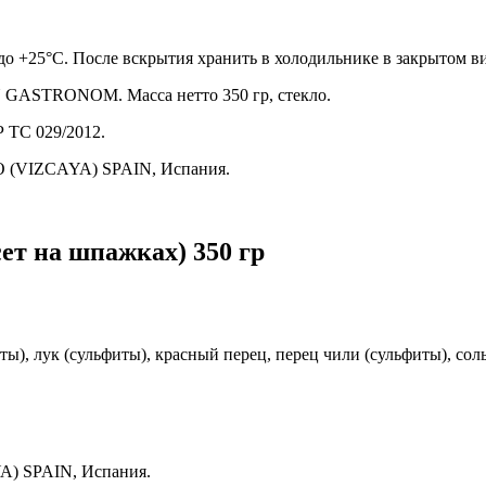
до +25°C. После вскрытия хранить в холодильнике в закрытом ви
ON GASTRONOM. Масса нетто 350 гр, стекло.
Р ТС 029/2012.
O (VIZCAYA) SPAIN, Испания.
 на шпажках) 350 гр
ы), лук (сульфиты), красный перец, перец чили (сульфиты), соль
) SPAIN, Испания.