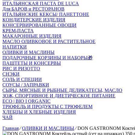
ИТАЛЬЯНСКАЯ ПАСТА DE LUCA
Для БАРОВ и РЕСТОРАНОВ
ИТАЛЬЯНСКИЕ КЕКСЫ/ ПАНЕТТОНЕ
КОНДИТЕРСКИЕ ИЗДЕЛИЯ
КОНСЕРВИРОВАННЫЕ ОВОЩИ
КРЕМ-ПАСТА
МАКАРОННЫЕ ИЗДЕЛИЯ
МАСЛО ОЛИВКОВОЕ И РАСТИТЕЛЬНОЕ
НАПИТКИ
ОЛИВКИ И МАСЛИНЫ
ПОДАРОЧНЫЕ КОРЗИНЫ И НАБОРЫ🎁
ПАШТЕТЫ И КОНСЕРВЫ
РИС И РИЗОТТО
СНЭКИ
СОЛЬ И СПЕЦИИ
СОУСЫ / ЗАПРАВКИ
СЫРЫ, МЯСНЫЕ И РЫБНЫЕ ДЕЛИКАТЕСЫ, МАСЛО
ЗОЖ, СПОРТИВНОЕ И ДИЕТИЧЕСКОЕ ПИТАНИЕ
ECO | BIO I ORGANIC
ТРЮФЕЛЬ И ПРОДУКТЫ С ТРЮФЕЛЕМ
ХЛЕБЦЫ И ХЛЕБНЫЕ ИЗДЕЛИЯ
ЧАЙ
Главная
⁄
ОЛИВКИ И МАСЛИНЫ
⁄
DON GASTRONOM Коктейль 