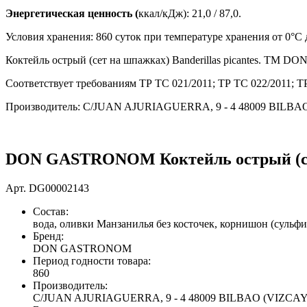
Энергетическая ценность (
ккал/кДж): 21,0 / 87,0.
Условия хранения: 860 суток при температуре хранения от 0°C 
Коктейль острый (сет на шпажках) Banderillas picantes. ТМ D
Соответствует требованиям ТР ТС 021/2011; ТР ТС 022/2011; Т
Производитель: C/JUAN AJURIAGUERRA, 9 - 4 48009 BILBA
DON GASTRONOM Коктейль острый (сет
Арт.
DG00002143
Состав:
вода, оливки Манзанилья без косточек, корнишон (сульфит
Бренд:
DON GASTRONOM
Период годности товара:
860
Производитель:
C/JUAN AJURIAGUERRA, 9 - 4 48009 BILBAO (VIZCAYA