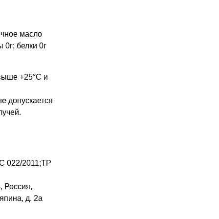
очное масло
 0г; белки 0г
выше +25°С и
не допускается
лучей.
С 022/2011;ТР
 Россия,
япина, д. 2а