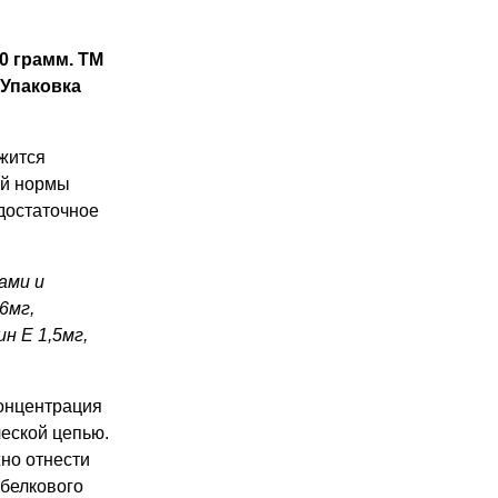
0 грамм. ТМ
 Упаковка
ржится
ой нормы
достаточное
ами и
6мг,
н Е 1,5мг,
концентрация
еской цепью.
но отнести
 белкового