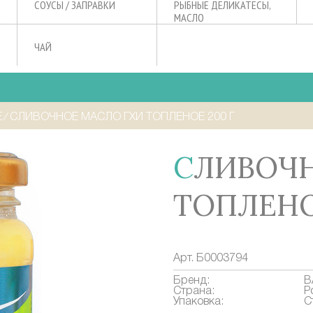
СОУСЫ / ЗАПРАВКИ
РЫБНЫЕ ДЕЛИКАТЕСЫ,
МАСЛО
ЧАЙ
Е
⁄
СЛИВОЧНОЕ МАСЛО ГХИ ТОПЛЕНОЕ 200 Г
СЛИВОЧНОЕ МАСЛО ГХИ
ТОПЛЕНО
Арт.
Б0003794
Бренд:
В
Страна:
Р
Упаковка:
С