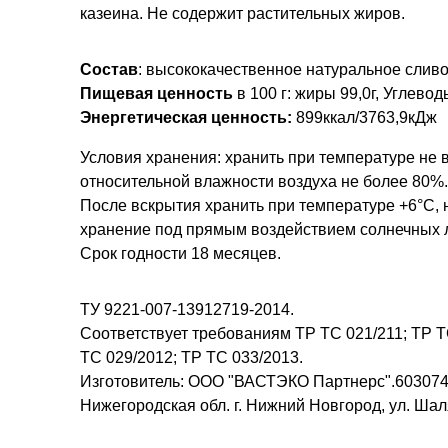
казеина.
Не содержит растительных жиров.
Состав
: высококачественное натуральное слив
Пищевая ценность
в 100 г: жиры 99,0г, Углеводы
Энергетическая ценность:
899ккал/3763,9кДж
Условия хранения: хранить при температуре не 
относительной влажности воздуха не более 80%.
После вскрытия хранить при температуре +6°С, 
хранение под прямым воздействием солнечных 
Срок годности 18 месяцев.
ТУ 9221-007-13912719-2014.
Соответствует требованиям ТР ТС 021/211; ТР Т
ТС 029/2012; ТР ТС 033/2013.
Изготовитель: ООО "ВАСТЭКО Партнерс".603074,
Нижегородская обл. г. Нижний Новгород, ул. Шал