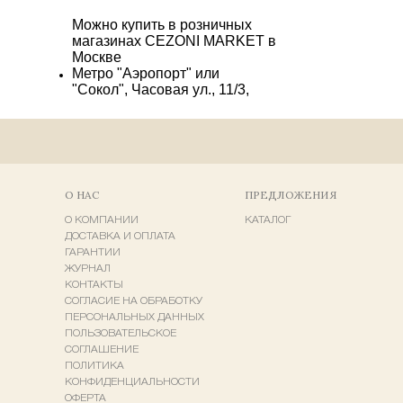
Можно купить в розничных
магазинах CEZONI MARKET в
Москве
Метро "Аэропорт" или
"Сокол", Часовая ул., 11/3,
"Ленинградский рынок",
павильон П 138-139
Метро "Багратионовская", ул.
Барклая, 10, ТЦ
"Багратионовский",
Продуктовый рынок "Вкусные
О НАС
ПРЕДЛОЖЕНИЯ
сезоны", павильон П 9, 2 этаж
О КОМПАНИИ
КАТАЛОГ
706 руб
Купить
ДОСТАВКА И ОПЛАТА
ГАРАНТИИ
ЖУРНАЛ
КОНТАКТЫ
СОГЛАСИЕ НА ОБРАБОТКУ
ПЕРСОНАЛЬНЫХ ДАННЫХ
ПОЛЬЗОВАТЕЛЬСКОЕ
СОГЛАШЕНИЕ
ПОЛИТИКА
КОНФИДЕНЦИАЛЬНОСТИ
ОФЕРТА