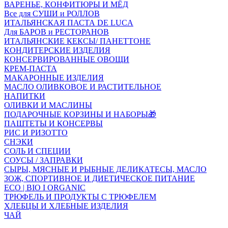
ВАРЕНЬЕ, КОНФИТЮРЫ И МЁД
Все для СУШИ и РОЛЛОВ
ИТАЛЬЯНСКАЯ ПАСТА DE LUCA
Для БАРОВ и РЕСТОРАНОВ
ИТАЛЬЯНСКИЕ КЕКСЫ/ ПАНЕТТОНЕ
КОНДИТЕРСКИЕ ИЗДЕЛИЯ
КОНСЕРВИРОВАННЫЕ ОВОЩИ
КРЕМ-ПАСТА
МАКАРОННЫЕ ИЗДЕЛИЯ
МАСЛО ОЛИВКОВОЕ И РАСТИТЕЛЬНОЕ
НАПИТКИ
ОЛИВКИ И МАСЛИНЫ
ПОДАРОЧНЫЕ КОРЗИНЫ И НАБОРЫ🎁
ПАШТЕТЫ И КОНСЕРВЫ
РИС И РИЗОТТО
СНЭКИ
СОЛЬ И СПЕЦИИ
СОУСЫ / ЗАПРАВКИ
СЫРЫ, МЯСНЫЕ И РЫБНЫЕ ДЕЛИКАТЕСЫ, МАСЛО
ЗОЖ, СПОРТИВНОЕ И ДИЕТИЧЕСКОЕ ПИТАНИЕ
ECO | BIO I ORGANIC
ТРЮФЕЛЬ И ПРОДУКТЫ С ТРЮФЕЛЕМ
ХЛЕБЦЫ И ХЛЕБНЫЕ ИЗДЕЛИЯ
ЧАЙ