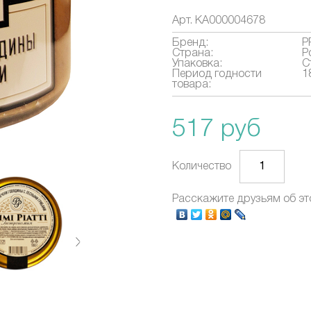
Арт.
КА000004678
Бренд:
P
Страна:
Р
Упаковка:
С
Период годности
1
товара:
517 руб
Количество
Расскажите друзьям об эт