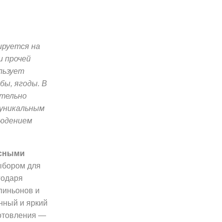
ируется на
и прочей
льзует
бы, ягоды. В
ательно
 уникальным
людением
есными
ыбором для
годаря
пиньонов и
нный и яркий
готовления —