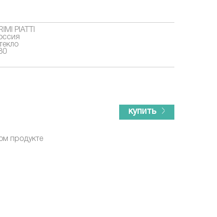
RIMI PIATTI
оссия
текло
80
купить
ом продукте