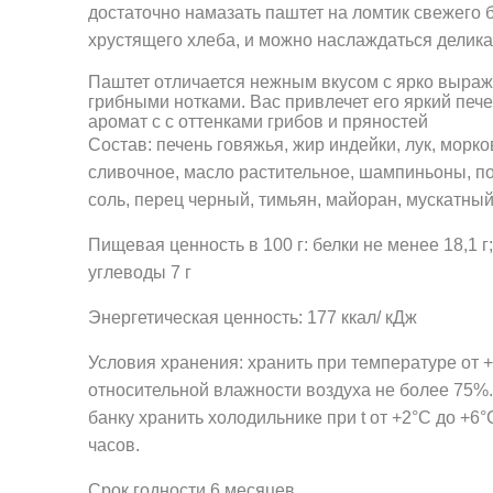
достаточно намазать паштет на ломтик свежего б
хрустящего хлеба, и можно наслаждаться делика
Паштет отличается нежным вкусом с ярко выра
грибными нотками. Вас привлечет его яркий печ
аромат с с оттенками грибов и пряностей
Состав: печень говяжья, жир индейки, лук, морко
сливочное, масло растительное, шампиньоны, п
соль, перец черный, тимьян, майоран, мускатный
Пищевая ценность в 100 г: белки не менее 18,1 г;
углеводы 7 г
Энергетическая ценность: 177 ккал/ кДж
Условия хранения: хранить при температуре от +
относительной влажности воздуха не более 75%
банку хранить холодильнике при t от +2°C до +6°
часов.
Срок годности 6 месяцев