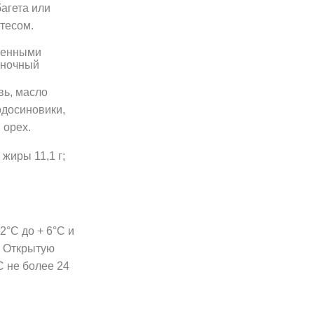
агета или
тесом.
женными
еночный
вь, масло
одосиновики,
 орех.
 жиры 11,1 г;
2°C до + 6°C и
. Открытую
C не более 24