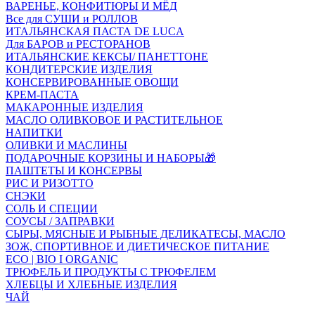
ВАРЕНЬЕ, КОНФИТЮРЫ И МЁД
Все для СУШИ и РОЛЛОВ
ИТАЛЬЯНСКАЯ ПАСТА DE LUCA
Для БАРОВ и РЕСТОРАНОВ
ИТАЛЬЯНСКИЕ КЕКСЫ/ ПАНЕТТОНЕ
КОНДИТЕРСКИЕ ИЗДЕЛИЯ
КОНСЕРВИРОВАННЫЕ ОВОЩИ
КРЕМ-ПАСТА
МАКАРОННЫЕ ИЗДЕЛИЯ
МАСЛО ОЛИВКОВОЕ И РАСТИТЕЛЬНОЕ
НАПИТКИ
ОЛИВКИ И МАСЛИНЫ
ПОДАРОЧНЫЕ КОРЗИНЫ И НАБОРЫ🎁
ПАШТЕТЫ И КОНСЕРВЫ
РИС И РИЗОТТО
СНЭКИ
СОЛЬ И СПЕЦИИ
СОУСЫ / ЗАПРАВКИ
СЫРЫ, МЯСНЫЕ И РЫБНЫЕ ДЕЛИКАТЕСЫ, МАСЛО
ЗОЖ, СПОРТИВНОЕ И ДИЕТИЧЕСКОЕ ПИТАНИЕ
ECO | BIO I ORGANIC
ТРЮФЕЛЬ И ПРОДУКТЫ С ТРЮФЕЛЕМ
ХЛЕБЦЫ И ХЛЕБНЫЕ ИЗДЕЛИЯ
ЧАЙ