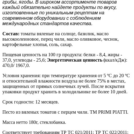
грибы, ягоды. В широком ассортименте товаров
каждый обязательно найдете продукты по вкусу,
изготовленные по уникальным рецептам на
современном оборудовании с соблюдением
международных стандартов качества.
Состав:
томаты вяленые на солнце, базилик, масло
высокоолеиновое, перец чили, масло оливковое, чеснок,
картофельные хлопья, соль, сахар.
Пищевая ценность на 100 гр продукта: белки - 8,4, жиры -
37,0, углеводы - 25,6;
Энергетическая ценность (
ккал/кДж):
470,0/ 1967,0.
Условия хранения: при температуре хранения от 5 ºС до 20 ºС
и относительной влажности воздуха не более 75% в местах,
защищенных от прямых солнечных лучей. После вскрытия
упаковки продукт хранить в холодильнике не более 10 дней.
Срок годности: 12 месяцев.
Песто из вяленых томатов с перцем чили. ТМ PRIMI PIATTI.
Масса нетто 180г, стеклобанка.
Соответствует требованиям ТР ТС 021/2011; ТР ТС 022/2011;