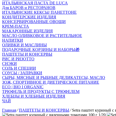
ИТАЛЬЯНСКАЯ ПАСТА DE LUCA
Для БАРОВ и РЕСТОРАНОВ
ИТАЛЬЯНСКИЕ КЕКСЫ/ ПАНЕТТОНЕ
КОНДИТЕРСКИЕ ИЗДЕЛИЯ
КОНСЕРВИРОВАННЫЕ ОВОЩИ
КРЕМ-ПАСТА
МАКАРОННЫЕ ИЗДЕЛИЯ
МАСЛО ОЛИВКОВОЕ И РАСТИТЕЛЬНОЕ
НАПИТКИ
ОЛИВКИ И МАСЛИНЫ
ПОДАРОЧНЫЕ КОРЗИНЫ И НАБОРЫ🎁
ПАШТЕТЫ И КОНСЕРВЫ
РИС И РИЗОТТО
СНЭКИ
СОЛЬ И СПЕЦИИ
СОУСЫ / ЗАПРАВКИ
СЫРЫ, МЯСНЫЕ И РЫБНЫЕ ДЕЛИКАТЕСЫ, МАСЛО
ЗОЖ, СПОРТИВНОЕ И ДИЕТИЧЕСКОЕ ПИТАНИЕ
ECO | BIO I ORGANIC
ТРЮФЕЛЬ И ПРОДУКТЫ С ТРЮФЕЛЕМ
ХЛЕБЦЫ И ХЛЕБНЫЕ ИЗДЕЛИЯ
ЧАЙ
Главная
⁄
ПАШТЕТЫ И КОНСЕРВЫ
⁄
Setra паштет куриный с 