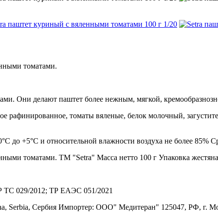
енными томатами.
ами. Они делают паштет более нежным, мягкой, кремообразнозн
ное рафинированное, томаты вяленые, белок молочный, загустит
 0°С до +5°С и относительной влажности воздуха не более 85% С
ыми томатами. ТМ "Setra" Масса нетто 100 г Упаковка жестяна
ТР ТС 029/2012; ТР ЕАЭС 051/2021
na, Serbia, Сербия Импортер: ООО" Медитеран" 125047, РФ, г. Моск