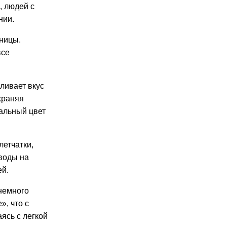
, людей с
нии.
ницы.
все
ливает вкус
храняя
ральный цвет
летчатки,
воды на
ей
.
немного
», что с
аясь с легкой