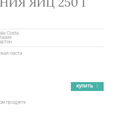
НИЯ ЯИЦ 250 Г
ala Costa
талия
артон
ская паста
купить
ом продукте