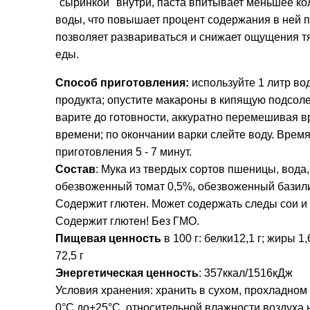
"сыринкой" внутри, паста впитывает меньшее ко
воды, что повышает процент содержания в ней п
позволяет развариваться и снижает ощущения т
еды.
Способ приготовления:
используйте 1 литр во
продукта; опустите макароны в кипящую подсол
варите до готовности, аккуратно перемешивая в
времени; по окончании варки слейте воду. Врем
приготовления 5 - 7 минут.
Состав
:
Мука из твердых сортов пшеницы, вода,
обезвоженный томат 0,5%, обезвоженный базили
Содержит глютен. Может содержать следы сои и
Содержит глютен! Без ГМО.
Пищевая ценность
в 100 г: белки12,1 г; жиры 1,
72,5 г
Энергетическая ценность
: 357ккал/1516кДж
Условия хранения: хранить в сухом, прохладном 
0°С до+25°С, относительной влажности воздуха 