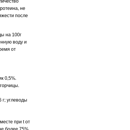
личество
ротеина, не
яжести после
ды на 100г
енную воду и
ремя от
я
к 0,5%.
 горчицы.
6 г; углеводы
месте при t от
не более 75%.