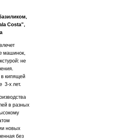
базиликом,
la Costa",
а
влечет
е машинок,
кстурой: не
ления.
ь в кипящей
 3-х лет.
оизводства
лей в разных
высокому
атом
ии новых
ленная без