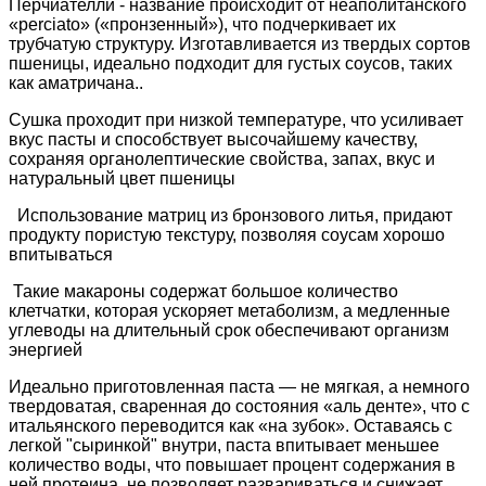
Перчиателли - название происходит от неаполитанского
«perciato» («пронзенный»), что подчеркивает их
трубчатую структуру. Изготавливается из твердых сортов
пшеницы, идеально подходит для густых соусов, таких
как аматричана..
Сушка проходит при низкой температуре, что усиливает
вкус пасты и способствует высочайшему качеству,
сохраняя органолептические свойства, запах, вкус и
натуральный цвет пшеницы
Использование матриц из бронзового литья, придают
продукту пористую текстуру, позволяя соусам хорошо
впитываться
Такие макароны содержат большое количество
клетчатки, которая ускоряет метаболизм, а медленные
углеводы на длительный срок обеспечивают организм
энергией
Идеально приготовленная паста — не мягкая, а немного
твердоватая, сваренная до состояния «аль денте», что с
итальянского переводится как «на зубок». Оставаясь с
легкой "сыринкой" внутри, паста впитывает меньшее
количество воды, что повышает процент содержания в
ней протеина, не позволяет развариваться и снижает