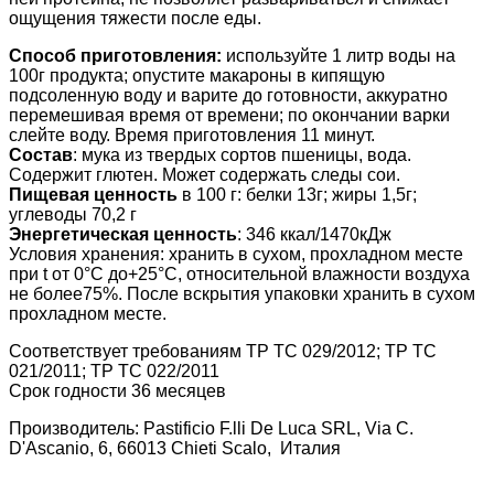
ощущения тяжести после еды.
Способ приготовления:
используйте 1 литр воды на
100г продукта; опустите макароны в кипящую
подсоленную воду и варите до готовности, аккуратно
перемешивая время от времени; по окончании варки
слейте воду. Время приготовления 11 минут.
Состав
: мука из твердых сортов пшеницы, вода.
Содержит глютен. Может содержать следы сои.
Пищевая ценность
в 100 г: белки 13г; жиры 1,5г;
углеводы 70,2 г
Энергетическая ценность
: 346 ккал/1470кДж
Условия хранения: хранить в сухом, прохладном месте
при t от 0°С до+25°С, относительной влажности воздуха
не более75%. После вскрытия упаковки хранить в сухом
прохладном месте.
Соответствует требованиям ТР ТС 029/2012; ТР ТС
021/2011; ТР ТС 022/2011
Срок годности 36 месяцев
Производитель: Pastificio F.lli De Luca SRL, Via C.
D'Ascanio, 6, 66013 Chieti Scalo, Италия