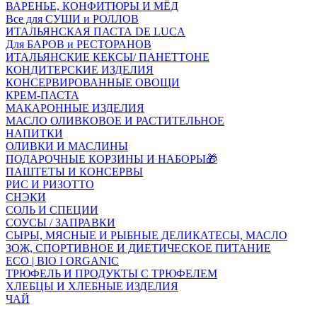
ВАРЕНЬЕ, КОНФИТЮРЫ И МЁД
Все для СУШИ и РОЛЛОВ
ИТАЛЬЯНСКАЯ ПАСТА DE LUCA
Для БАРОВ и РЕСТОРАНОВ
ИТАЛЬЯНСКИЕ КЕКСЫ/ ПАНЕТТОНЕ
КОНДИТЕРСКИЕ ИЗДЕЛИЯ
КОНСЕРВИРОВАННЫЕ ОВОЩИ
КРЕМ-ПАСТА
МАКАРОННЫЕ ИЗДЕЛИЯ
МАСЛО ОЛИВКОВОЕ И РАСТИТЕЛЬНОЕ
НАПИТКИ
ОЛИВКИ И МАСЛИНЫ
ПОДАРОЧНЫЕ КОРЗИНЫ И НАБОРЫ🎁
ПАШТЕТЫ И КОНСЕРВЫ
РИС И РИЗОТТО
СНЭКИ
СОЛЬ И СПЕЦИИ
СОУСЫ / ЗАПРАВКИ
СЫРЫ, МЯСНЫЕ И РЫБНЫЕ ДЕЛИКАТЕСЫ, МАСЛО
ЗОЖ, СПОРТИВНОЕ И ДИЕТИЧЕСКОЕ ПИТАНИЕ
ECO | BIO I ORGANIC
ТРЮФЕЛЬ И ПРОДУКТЫ С ТРЮФЕЛЕМ
ХЛЕБЦЫ И ХЛЕБНЫЕ ИЗДЕЛИЯ
ЧАЙ