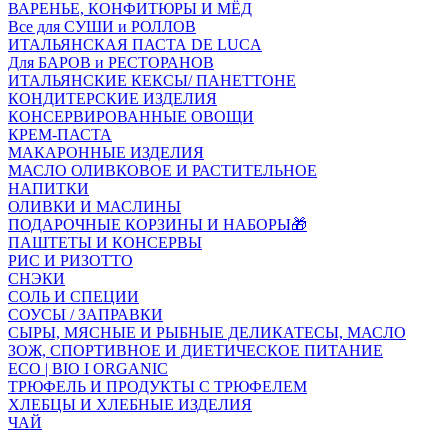
ВАРЕНЬЕ, КОНФИТЮРЫ И МЁД
Все для СУШИ и РОЛЛОВ
ИТАЛЬЯНСКАЯ ПАСТА DE LUCA
Для БАРОВ и РЕСТОРАНОВ
ИТАЛЬЯНСКИЕ КЕКСЫ/ ПАНЕТТОНЕ
КОНДИТЕРСКИЕ ИЗДЕЛИЯ
КОНСЕРВИРОВАННЫЕ ОВОЩИ
КРЕМ-ПАСТА
МАКАРОННЫЕ ИЗДЕЛИЯ
МАСЛО ОЛИВКОВОЕ И РАСТИТЕЛЬНОЕ
НАПИТКИ
ОЛИВКИ И МАСЛИНЫ
ПОДАРОЧНЫЕ КОРЗИНЫ И НАБОРЫ🎁
ПАШТЕТЫ И КОНСЕРВЫ
РИС И РИЗОТТО
СНЭКИ
СОЛЬ И СПЕЦИИ
СОУСЫ / ЗАПРАВКИ
СЫРЫ, МЯСНЫЕ И РЫБНЫЕ ДЕЛИКАТЕСЫ, МАСЛО
ЗОЖ, СПОРТИВНОЕ И ДИЕТИЧЕСКОЕ ПИТАНИЕ
ECO | BIO I ORGANIC
ТРЮФЕЛЬ И ПРОДУКТЫ С ТРЮФЕЛЕМ
ХЛЕБЦЫ И ХЛЕБНЫЕ ИЗДЕЛИЯ
ЧАЙ