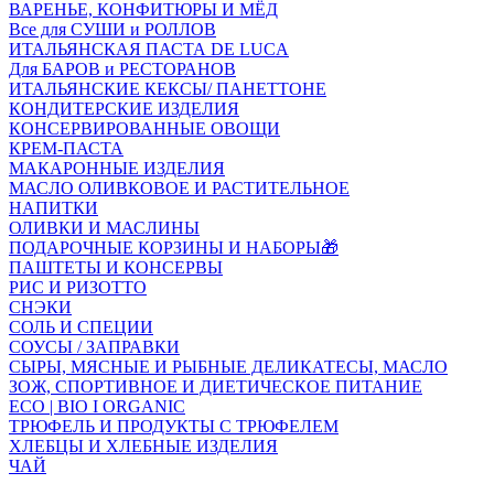
ВАРЕНЬЕ, КОНФИТЮРЫ И МЁД
Все для СУШИ и РОЛЛОВ
ИТАЛЬЯНСКАЯ ПАСТА DE LUCA
Для БАРОВ и РЕСТОРАНОВ
ИТАЛЬЯНСКИЕ КЕКСЫ/ ПАНЕТТОНЕ
КОНДИТЕРСКИЕ ИЗДЕЛИЯ
КОНСЕРВИРОВАННЫЕ ОВОЩИ
КРЕМ-ПАСТА
МАКАРОННЫЕ ИЗДЕЛИЯ
МАСЛО ОЛИВКОВОЕ И РАСТИТЕЛЬНОЕ
НАПИТКИ
ОЛИВКИ И МАСЛИНЫ
ПОДАРОЧНЫЕ КОРЗИНЫ И НАБОРЫ🎁
ПАШТЕТЫ И КОНСЕРВЫ
РИС И РИЗОТТО
СНЭКИ
СОЛЬ И СПЕЦИИ
СОУСЫ / ЗАПРАВКИ
СЫРЫ, МЯСНЫЕ И РЫБНЫЕ ДЕЛИКАТЕСЫ, МАСЛО
ЗОЖ, СПОРТИВНОЕ И ДИЕТИЧЕСКОЕ ПИТАНИЕ
ECO | BIO I ORGANIC
ТРЮФЕЛЬ И ПРОДУКТЫ С ТРЮФЕЛЕМ
ХЛЕБЦЫ И ХЛЕБНЫЕ ИЗДЕЛИЯ
ЧАЙ