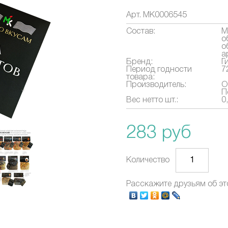
Арт.
МК0006545
Состав:
М
о
о
а
Бренд:
Г
Период годности
7
товара:
Производитель:
О
П
Вес нетто шт.:
0
283 руб
Количество
Расскажите друзьям об эт