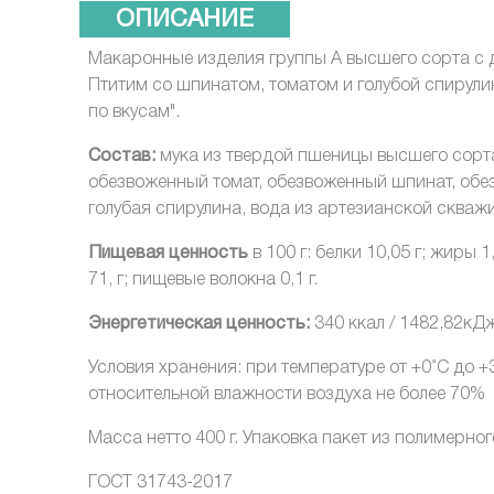
ОПИСАНИЕ
Макаронные изделия группы А высшего сорта с 
Птитим со шпинатом, томатом и голубой спирулин
по вкусам".
Состав:
мука из твердой пшеницы высшего сорт
обезвоженный томат, обезвоженный шпинат, об
голубая спирулина, вода из артезианской скваж
Пищевая ценность
в 100 г: белки 10,05 г; жиры 1
71, г; пищевые волокна 0,1 г.
Энергетическая ценность:
340 ккал / 1482,82кД
Условия хранения: при температуре от +0˚C до +
относительной влажности воздуха не более 70%
Масса нетто 400 г. Упаковка пакет из полимерно
ГОСТ 31743-2017