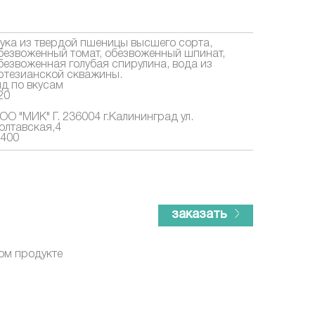
ука из твердой пшеницы высшего сорта,
безвоженный томат, обезвоженный шпинат,
безвоженная голубая спирулина, вода из
ртезианской скважины.
ид по вкусам
20
ОО "МИК" Г. 236004 г.Калининград ул.
олтавская,4
,400
заказать
ом продукте