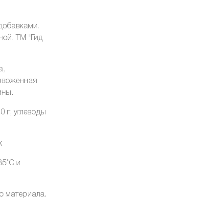
добавками.
ой. ТМ "Гид
а,
езвоженная
ины.
,0 г; углеводы
ж
35˚C и
го материала.