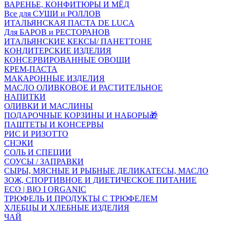
ВАРЕНЬЕ, КОНФИТЮРЫ И МЁД
Все для СУШИ и РОЛЛОВ
ИТАЛЬЯНСКАЯ ПАСТА DE LUCA
Для БАРОВ и РЕСТОРАНОВ
ИТАЛЬЯНСКИЕ КЕКСЫ/ ПАНЕТТОНЕ
КОНДИТЕРСКИЕ ИЗДЕЛИЯ
КОНСЕРВИРОВАННЫЕ ОВОЩИ
КРЕМ-ПАСТА
МАКАРОННЫЕ ИЗДЕЛИЯ
МАСЛО ОЛИВКОВОЕ И РАСТИТЕЛЬНОЕ
НАПИТКИ
ОЛИВКИ И МАСЛИНЫ
ПОДАРОЧНЫЕ КОРЗИНЫ И НАБОРЫ🎁
ПАШТЕТЫ И КОНСЕРВЫ
РИС И РИЗОТТО
СНЭКИ
СОЛЬ И СПЕЦИИ
СОУСЫ / ЗАПРАВКИ
СЫРЫ, МЯСНЫЕ И РЫБНЫЕ ДЕЛИКАТЕСЫ, МАСЛО
ЗОЖ, СПОРТИВНОЕ И ДИЕТИЧЕСКОЕ ПИТАНИЕ
ECO | BIO I ORGANIC
ТРЮФЕЛЬ И ПРОДУКТЫ С ТРЮФЕЛЕМ
ХЛЕБЦЫ И ХЛЕБНЫЕ ИЗДЕЛИЯ
ЧАЙ