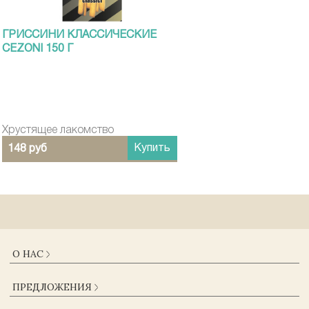
ГРИССИНИ КЛАССИЧЕСКИЕ
CEZONI 150 Г
Хрустящее лакомство
Купить
148 руб
О НАС
О КОМПАНИИ
ПРЕДЛОЖЕНИЯ
ДОСТАВКА И ОПЛАТА
ГАРАНТИИ
КАТАЛОГ