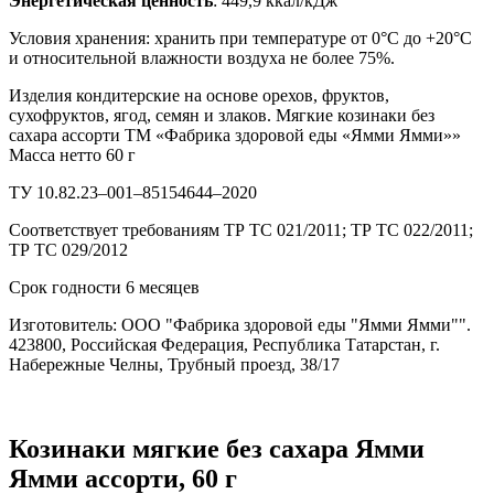
Энергетическая ценность
: 449,9 ккал/кДж
Условия хранения: хранить при температуре от 0°С до +20°С
и относительной влажности воздуха не более 75%.
Изделия кондитерские на основе орехов, фруктов,
сухофруктов, ягод, семян и злаков. Мягкие козинаки без
сахара ассорти ТМ «Фабрика здоровой еды «Ямми Ямми»»
Масса нетто 60 г
ТУ 10.82.23–001–85154644–2020
Соответствует требованиям ТР ТС 021/2011; ТР ТС 022/2011;
ТР ТС 029/2012
Срок годности 6 месяцев
Изготовитель: ООО "Фабрика здоровой еды "Ямми Ямми"".
423800, Российская Федерация, Республика Татарстан, г.
Набережные Челны, Трубный проезд, 38/17
Козинаки мягкие без сахара Ямми
Ямми ассорти, 60 г