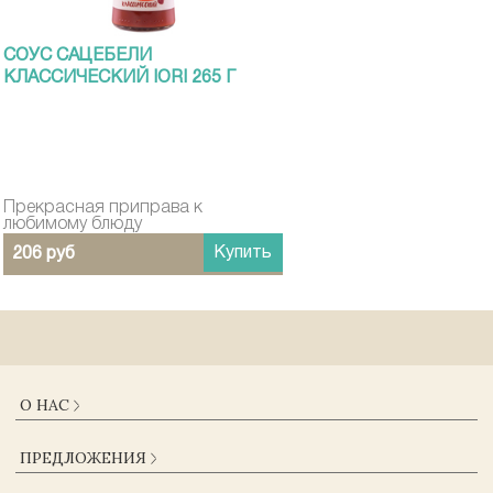
СОУС САЦЕБЕЛИ
КЛАССИЧЕСКИЙ IORI 265 Г
Прекрасная приправа к
любимому блюду
Купить
206 руб
О НАС
О КОМПАНИИ
ПРЕДЛОЖЕНИЯ
ДОСТАВКА И ОПЛАТА
ГАРАНТИИ
КАТАЛОГ