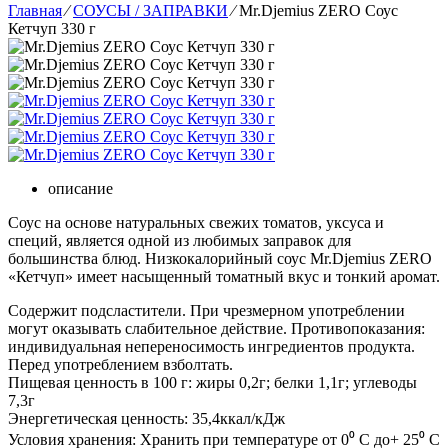
Главная
⁄
СОУСЫ / ЗАПРАВКИ
⁄
Mr.Djemius ZERO Соус
Кетчуп 330 г
описание
Соус на основе натуральных свежих томатов, уксуса и
специй, является одной из любимых заправок для
большинства блюд. Низкокалорийный соус Mr.Djemius ZERO
«Кетчуп» имеет насыщенный томатный вкус и тонкий аромат.
Содержит подсластители. При чрезмерном употреблении
могут оказывать слабительное действие. Противопоказания:
индивидуальная непереносимость ингредиентов продукта.
Перед употреблением взболтать.
Пищевая ценность в 100 г: жиры 0,2г; белки 1,1г; углеводы
7,3г
Энергетическая ценность: 35,4ккал/кДж
Условия хранения: Хранить при температуре от 0⁰ С до+ 25⁰ С