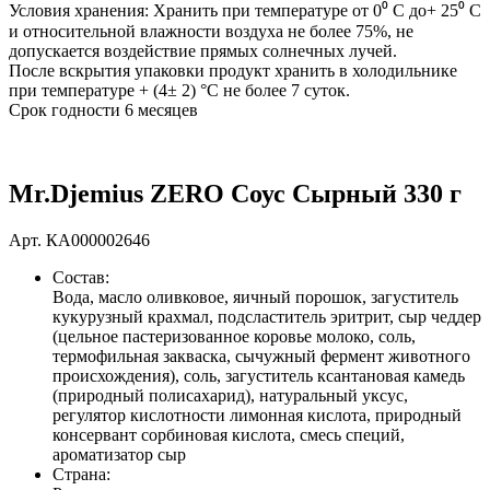
Условия хранения: Хранить при температуре от 0⁰ С до+ 25⁰ С
и относительной влажности воздуха не более 75%, не
допускается воздействие прямых солнечных лучей.
После вскрытия упаковки продукт хранить в холодильнике
при температуре + (4± 2) °С не более 7 суток.
Срок годности 6 месяцев
Mr.Djemius ZERO Соус Сырный 330 г
Арт.
КА000002646
Состав:
Вода, масло оливковое, яичный порошок, загуститель
кукурузный крахмал, подсластитель эритрит, сыр чеддер
(цельное пастеризованное коровье молоко, соль,
термофильная закваска, сычужный фермент животного
происхождения), соль, загуститель ксантановая камедь
(природный полисахарид), натуральный уксус,
регулятор кислотности лимонная кислота, природный
консервант сорбиновая кислота, смесь специй,
ароматизатор сыр
Страна: