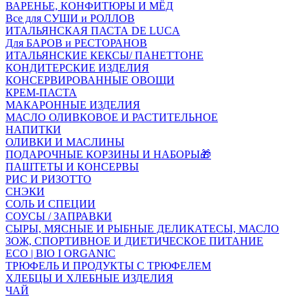
ВАРЕНЬЕ, КОНФИТЮРЫ И МЁД
Все для СУШИ и РОЛЛОВ
ИТАЛЬЯНСКАЯ ПАСТА DE LUCA
Для БАРОВ и РЕСТОРАНОВ
ИТАЛЬЯНСКИЕ КЕКСЫ/ ПАНЕТТОНЕ
КОНДИТЕРСКИЕ ИЗДЕЛИЯ
КОНСЕРВИРОВАННЫЕ ОВОЩИ
КРЕМ-ПАСТА
МАКАРОННЫЕ ИЗДЕЛИЯ
МАСЛО ОЛИВКОВОЕ И РАСТИТЕЛЬНОЕ
НАПИТКИ
ОЛИВКИ И МАСЛИНЫ
ПОДАРОЧНЫЕ КОРЗИНЫ И НАБОРЫ🎁
ПАШТЕТЫ И КОНСЕРВЫ
РИС И РИЗОТТО
СНЭКИ
СОЛЬ И СПЕЦИИ
СОУСЫ / ЗАПРАВКИ
СЫРЫ, МЯСНЫЕ И РЫБНЫЕ ДЕЛИКАТЕСЫ, МАСЛО
ЗОЖ, СПОРТИВНОЕ И ДИЕТИЧЕСКОЕ ПИТАНИЕ
ECO | BIO I ORGANIC
ТРЮФЕЛЬ И ПРОДУКТЫ С ТРЮФЕЛЕМ
ХЛЕБЦЫ И ХЛЕБНЫЕ ИЗДЕЛИЯ
ЧАЙ