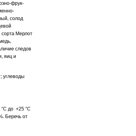
озно-фрук-
менно-
ый, солод
щевой
й сорта Мерлот
медь,
аличие следов
, яиц и
г; углеводы
 °С до +25 °С
%. Беречь от