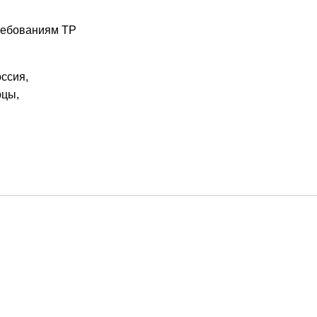
требованиям ТР
ссия,
рцы,