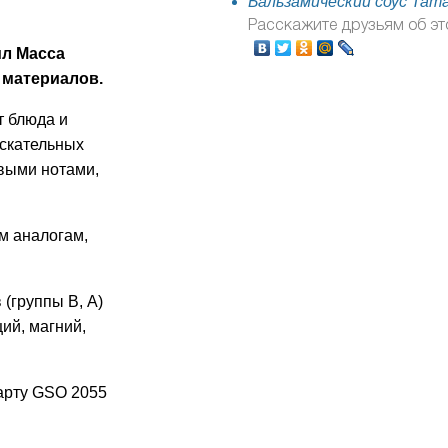
Бальзамический соус Tama
Расскажите друзьям об эт
мл Масса
 материалов.
т блюда и
ыскательных
овыми нотами,
м аналогам,
(группы В, А)
ий, магний,
арту GSO 2055