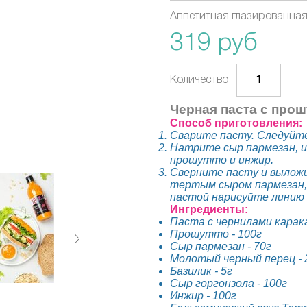
Аппетитная глазированная
319 руб
Количество
Черная паста с прош
Способ приготовления:
Сварите пасту. Следуйте
Натрите сыр пармезан, и
прошутто и инжир.
Сверните пасту и выложи
тертым сыром пармезан, 
пастой нарисуйте линию 
Ингредиенты:
Паста с чернилами карак
Прошутто - 100г
Сыр пармезан - 70г
Молотый черный перец - 
Базилик - 5г
Сыр горгонзола - 100г
Инжир - 100г