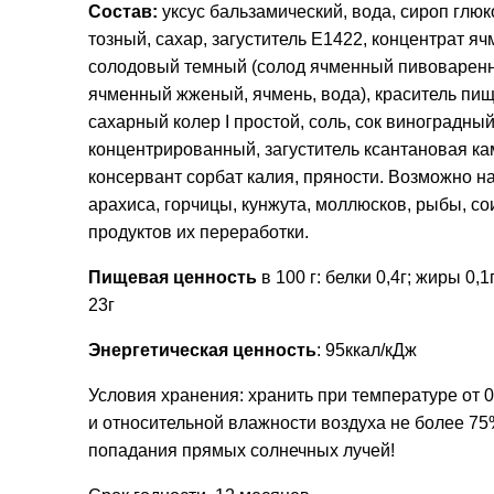
Состав:
уксус бальзамический, вода, сироп глюк
тозный, сахар, загуститель Е1422, концентрат яч
солодовый темный (солод ячменный пивоваренн
ячменный жженый, ячмень, вода), краситель пи
сахарный колер I простой, соль, сок виноградны
концентрированный, загуститель ксантановая ка
консервант сорбат калия, пряности. Возможно н
арахиса, горчицы, кунжута, моллюсков, рыбы, сои
продуктов их переработки.
Пищевая ценность
в 100 г: белки 0,4г; жиры 0,1
23г
Энергетическая ценность
: 95ккал/кДж
Условия хранения: хранить при температуре от 0
и относительной влажности воздуха не более 75
попадания прямых солнечных лучей!