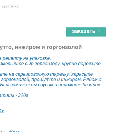
 корочка
заказать
утто, инжиром и горгонзолой
 рецепту на упаковке.
змельчите сыр горгонзолу, крупно порежьте
те на сервировочную тарелку. Украсьте
горгонзолой, прошутто и инжиром. Рядом с
Бальзамическим соусом и положите базилик.
атицы - 320г
2г