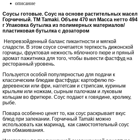
описание
Соусы готовые. Соус на основе растительных масел
Горчичный. ТМ Tamaki. Объем 470 мл Масса нетто 494
г Упаковка бутылка из полимерных материалов/
пластиковая бутылка с дозатором
Непревзойденный баланс пикантности и мягкой
сладости. В этом соусе сочетается терпкость дижонской
горчицы, фруктовая нежность яблочного пюре и пряный
аромат пажитника для того, чтобы вывести фастфуд на
ресторанный уровень.
Пользуется особой популярностью для подачи к
классическим блюдам фастфуда: картофелю по-
деревенски или фри, наггетсам и стрипсам, куриным
крыльям или ножкам, сырным палочкам и луковым
кольцам во фритюре. Соус подают к говядине, кролику,
рыбе
.
Повара особенно ценят то, как соус раскрывает вкус
блюд при запекании. Горчичный Tamaki можно
использовать как маринад, как самостоятельный соус
для обмакивания.