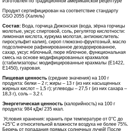
Изготовлен по традиционной американской рецептуре
Продукт сертифицирован на соответствие стандарту
GSO 2055 (Халяль)
Состав:
Вода, горчица Дижонская (вода, зёрна горчицы
молотые, уксус спиртовой, соль, регулятор кислотности:
лимонная кислота, куркума молотая, антиокислитель:
пиросульфит калия), сироп глюкозно-фруктозный, масло
подсолнечное рафинированное дезодорированное,
сахар, уксус яблочный, пюре яблочное, функциональная
смесь на основе модифицированных крахмалов
(стабилизаторы: модифицированные крахмалы (Е1422,
Е1450), гуаровая.
Пищевая ценность
(средние значения) на 100 г
продукта: белки – 2 г; жиры – 13 г (из них насыщенных
жирных кислот – 1,5 г); углеводы – 27,5 г (из них сахара –
18,3 г), соль – 3,2 г.
Энергетическая ценность
(калорийность) на 100 г
продукта: 984 кДж/ 235 ккал.
Условия хранения: хранить при температуре от 0°С до
+25°С и относительной влажности воздуха не более 75%.
Беречь от попадания прямых солнечных лучей! После