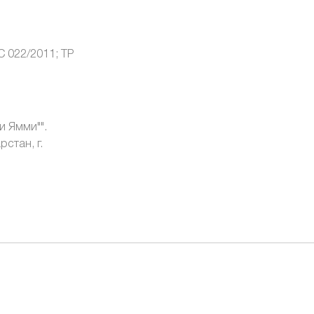
С 022/2011; ТР
и Ямми"".
стан, г.