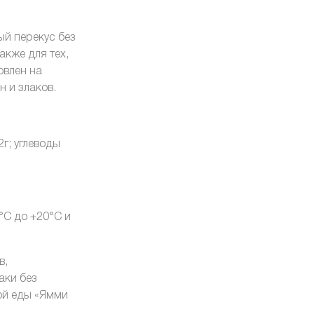
ый перекус без
акже для тех,
овлен на
н и злаков.
2г; углеводы
°С до +20°С и
в,
аки без
ой еды «Ямми