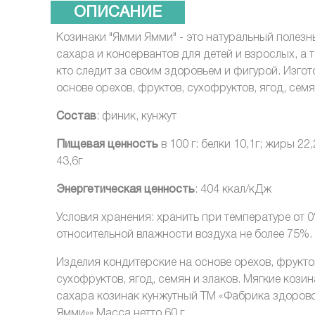
ОПИСАНИЕ
Козинаки "Ямми Ямми" - это натуральный полезн
сахара и консервантов для детей и взрослых, а т
кто следит за своим здоровьем и фигурой. Изгот
основе орехов, фруктов, сухофруктов, ягод, семя
Состав
: финик, кунжут
Пищевая ценность
в 100 г: белки 10,1г; жиры 22,
43,6г
Энергетическая ценность
: 404 ккал/кДж
Условия хранения: хранить при температуре от 0
относительной влажности воздуха не более 75%.
Изделия кондитерские на основе орехов, фрукто
сухофруктов, ягод, семян и злаков. Мягкие козин
сахара козинак кунжутный ТМ «Фабрика здоров
Ямми»» Масса нетто 60 г