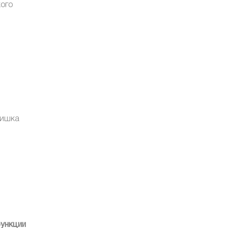
кого
лишка
ункции