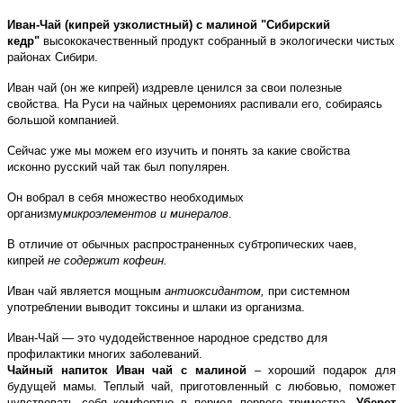
Иван-Чай (кипрей узколистный) с малиной "Сибирский
кедр"
высококачественный продукт собранный в экологически чистых
районах Сибири.
Иван чай (он же кипрей) издревле ценился за свои полезные
свойства. На Руси на чайных церемониях распивали его, собираясь
большой компанией.
Сейчас уже мы можем его изучить и понять за какие свойства
исконно русский чай так был популярен.
Он вобрал в себя множество необходимых
организму
микроэлементов и минералов
.
В отличие от обычных распространенных субтропических чаев,
кипрей
не содержит кофеин.
Иван чай является мощным
антиоксидантом,
при системном
употреблении выводит токсины и шлаки из организма.
Иван-Чай — это чудодейственное народное средство для
профилактики многих заболеваний.
Чайный напиток Иван чай с малиной
– хороший подарок для
будущей мамы. Теплый чай, приготовленный с любовью, поможет
чувствовать себя комфортно в период первого триместра.
Уберет