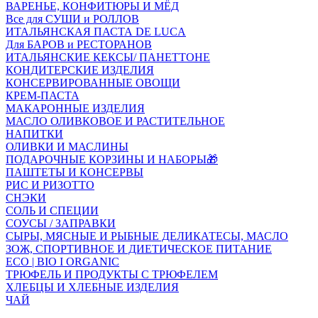
ВАРЕНЬЕ, КОНФИТЮРЫ И МЁД
Все для СУШИ и РОЛЛОВ
ИТАЛЬЯНСКАЯ ПАСТА DE LUCA
Для БАРОВ и РЕСТОРАНОВ
ИТАЛЬЯНСКИЕ КЕКСЫ/ ПАНЕТТОНЕ
КОНДИТЕРСКИЕ ИЗДЕЛИЯ
КОНСЕРВИРОВАННЫЕ ОВОЩИ
КРЕМ-ПАСТА
МАКАРОННЫЕ ИЗДЕЛИЯ
МАСЛО ОЛИВКОВОЕ И РАСТИТЕЛЬНОЕ
НАПИТКИ
ОЛИВКИ И МАСЛИНЫ
ПОДАРОЧНЫЕ КОРЗИНЫ И НАБОРЫ🎁
ПАШТЕТЫ И КОНСЕРВЫ
РИС И РИЗОТТО
СНЭКИ
СОЛЬ И СПЕЦИИ
СОУСЫ / ЗАПРАВКИ
СЫРЫ, МЯСНЫЕ И РЫБНЫЕ ДЕЛИКАТЕСЫ, МАСЛО
ЗОЖ, СПОРТИВНОЕ И ДИЕТИЧЕСКОЕ ПИТАНИЕ
ECO | BIO I ORGANIC
ТРЮФЕЛЬ И ПРОДУКТЫ С ТРЮФЕЛЕМ
ХЛЕБЦЫ И ХЛЕБНЫЕ ИЗДЕЛИЯ
ЧАЙ