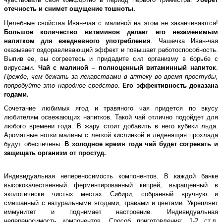
отечность и снимет ощущение тошноты.
Целебные свойства Иван-чая с малиной на этом не заканчиваются!
Большое количество витаминов делает его незаменимым
напитком для ежедневного употребления
. Чашечка Иван-чая
оказывает оздоравливающий эффект и повышает работоспособность.
Выпив ее, вы согреетесь и придадите сил организму в борьбе с
вирусами.
Чай с малиной – полноценный витаминный напиток
.
Прежде, чем бежать за лекарствами в аптеку во время простуды,
попробуйте это народное средство
.
Его эффективность доказана
годами.
Сочетание любимых ягод и травяного чая придется по вкусу
любителям освежающих напитков. Такой чай отлично подойдет для
любого времени года. В жару стоит добавить в него кубики льда.
Ароматные нотки малины с легкой кислинкой и леденящая прохлада
будут обеспечены.
В холодное время года чай будет согревать и
защищать организм от простуд.
Индивидуальная непереносимость компонентов. В каждой банке
высококачественный ферментированный кипрей, выращенный в
экологически чистых местах Сибири, собранный вручную и
смешанный с натуральными ягодами, травами и цветами. Укрепляет
иммунитет и поднимает настроение. Индивидуальная
непереносимость компонентов. Способ приготовления: 1-2 ст.л.