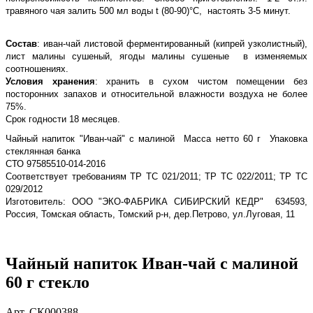
травяного чая залить 500 мл воды t (80-90)°С, настоять 3-5 минут.
Состав
: иван-чай листовой ферментированный (кипрей узколистный),
лист малины сушеный, ягоды малины сушеные в изменяемых
соотношениях.
Условия хранения
: хранить в сухом чистом помещении без
посторонних запахов и относительной влажности воздуха не более
75%.
Срок годности 18 месяцев.
Чайный напиток "Иван-чай" с малиной Масса нетто 60 г Упаковка
стеклянная банка
СТО 97585510-014-2016
Соответствует требованиям ТР ТС 021/2011; ТР ТС 022/2011; ТР ТС
029/2012
Изготовитель: ООО "ЭКО-ФАБРИКА СИБИРСКИЙ КЕДР" 634593,
Россия, Томская область, Томский р-н, дер.Петрово, ул.Луговая, 11
Чайный напиток Иван-чай с малиной
60 г стекло
Арт.
СК000388