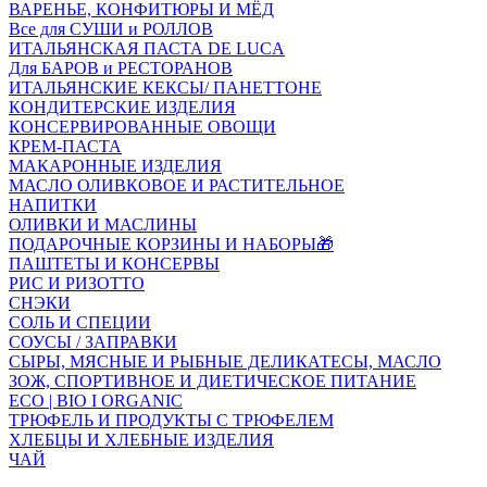
ВАРЕНЬЕ, КОНФИТЮРЫ И МЁД
Все для СУШИ и РОЛЛОВ
ИТАЛЬЯНСКАЯ ПАСТА DE LUCA
Для БАРОВ и РЕСТОРАНОВ
ИТАЛЬЯНСКИЕ КЕКСЫ/ ПАНЕТТОНЕ
КОНДИТЕРСКИЕ ИЗДЕЛИЯ
КОНСЕРВИРОВАННЫЕ ОВОЩИ
КРЕМ-ПАСТА
МАКАРОННЫЕ ИЗДЕЛИЯ
МАСЛО ОЛИВКОВОЕ И РАСТИТЕЛЬНОЕ
НАПИТКИ
ОЛИВКИ И МАСЛИНЫ
ПОДАРОЧНЫЕ КОРЗИНЫ И НАБОРЫ🎁
ПАШТЕТЫ И КОНСЕРВЫ
РИС И РИЗОТТО
СНЭКИ
СОЛЬ И СПЕЦИИ
СОУСЫ / ЗАПРАВКИ
СЫРЫ, МЯСНЫЕ И РЫБНЫЕ ДЕЛИКАТЕСЫ, МАСЛО
ЗОЖ, СПОРТИВНОЕ И ДИЕТИЧЕСКОЕ ПИТАНИЕ
ECO | BIO I ORGANIC
ТРЮФЕЛЬ И ПРОДУКТЫ С ТРЮФЕЛЕМ
ХЛЕБЦЫ И ХЛЕБНЫЕ ИЗДЕЛИЯ
ЧАЙ