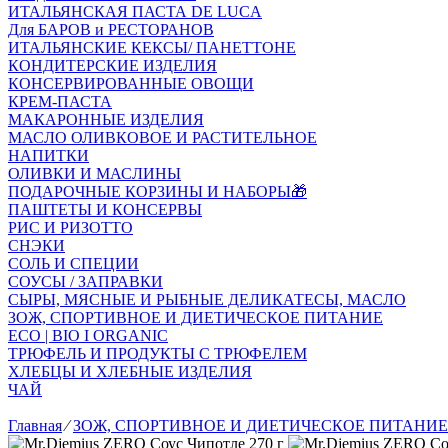
ИТАЛЬЯНСКАЯ ПАСТА DE LUCA
Для БАРОВ и РЕСТОРАНОВ
ИТАЛЬЯНСКИЕ КЕКСЫ/ ПАНЕТТОНЕ
КОНДИТЕРСКИЕ ИЗДЕЛИЯ
КОНСЕРВИРОВАННЫЕ ОВОЩИ
КРЕМ-ПАСТА
МАКАРОННЫЕ ИЗДЕЛИЯ
МАСЛО ОЛИВКОВОЕ И РАСТИТЕЛЬНОЕ
НАПИТКИ
ОЛИВКИ И МАСЛИНЫ
ПОДАРОЧНЫЕ КОРЗИНЫ И НАБОРЫ🎁
ПАШТЕТЫ И КОНСЕРВЫ
РИС И РИЗОТТО
СНЭКИ
СОЛЬ И СПЕЦИИ
СОУСЫ / ЗАПРАВКИ
СЫРЫ, МЯСНЫЕ И РЫБНЫЕ ДЕЛИКАТЕСЫ, МАСЛО
ЗОЖ, СПОРТИВНОЕ И ДИЕТИЧЕСКОЕ ПИТАНИЕ
ECO | BIO I ORGANIC
ТРЮФЕЛЬ И ПРОДУКТЫ С ТРЮФЕЛЕМ
ХЛЕБЦЫ И ХЛЕБНЫЕ ИЗДЕЛИЯ
ЧАЙ
Главная
⁄
ЗОЖ, СПОРТИВНОЕ И ДИЕТИЧЕСКОЕ ПИТАНИЕ