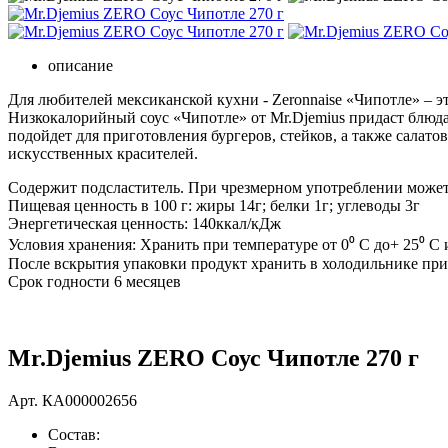
описание
Для любителей мексиканской кухни - Zeronnaise «Чипотле» – 
Низкокалорийный соус «Чипотле» от Mr.Djemius придаст блюда
подойдет для приготовления бургеров, стейков, а также салат
искусственных красителей.
Содержит подсластитель. При чрезмерном употреблении может
Пищевая ценность в 100 г: жиры 14г; белки 1г; углеводы 3г
Энергетическая ценность: 140ккал/кДж
Условия хранения: Хранить при температуре от 0⁰ С до+ 25⁰ С
После вскрытия упаковки продукт хранить в холодильнике при т
Срок годности 6 месяцев
Mr.Djemius ZERO Соус Чипотле 270 г
Арт.
КА000002656
Состав: