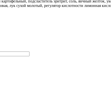
л картофельный, подсластитель эритрит, соль, яичный желток, у
ровая, лук сухой молотый, регулятор кислотности лимонная кисл