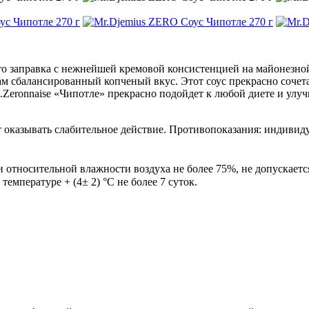
это заправка с нежнейшей кремовой консистенцией на майонезн
м сбалансированный копченый вкус. Этот соус прекрасно сочета
ов.Zeronnaise «Чипотле» прекрасно подойдет к любой диете и у
 оказывать слабительное действие. Противопоказания: индивид
 и относительной влажности воздуха не более 75%, не допускает
емпературе + (4± 2) °С не более 7 суток.