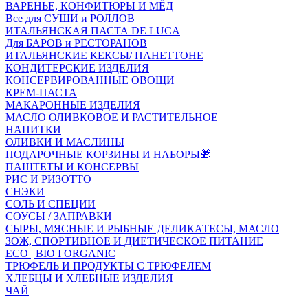
ВАРЕНЬЕ, КОНФИТЮРЫ И МЁД
Все для СУШИ и РОЛЛОВ
ИТАЛЬЯНСКАЯ ПАСТА DE LUCA
Для БАРОВ и РЕСТОРАНОВ
ИТАЛЬЯНСКИЕ КЕКСЫ/ ПАНЕТТОНЕ
КОНДИТЕРСКИЕ ИЗДЕЛИЯ
КОНСЕРВИРОВАННЫЕ ОВОЩИ
КРЕМ-ПАСТА
МАКАРОННЫЕ ИЗДЕЛИЯ
МАСЛО ОЛИВКОВОЕ И РАСТИТЕЛЬНОЕ
НАПИТКИ
ОЛИВКИ И МАСЛИНЫ
ПОДАРОЧНЫЕ КОРЗИНЫ И НАБОРЫ🎁
ПАШТЕТЫ И КОНСЕРВЫ
РИС И РИЗОТТО
СНЭКИ
СОЛЬ И СПЕЦИИ
СОУСЫ / ЗАПРАВКИ
СЫРЫ, МЯСНЫЕ И РЫБНЫЕ ДЕЛИКАТЕСЫ, МАСЛО
ЗОЖ, СПОРТИВНОЕ И ДИЕТИЧЕСКОЕ ПИТАНИЕ
ECO | BIO I ORGANIC
ТРЮФЕЛЬ И ПРОДУКТЫ С ТРЮФЕЛЕМ
ХЛЕБЦЫ И ХЛЕБНЫЕ ИЗДЕЛИЯ
ЧАЙ