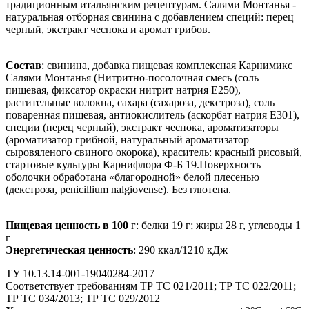
традиционным итальянским рецептурам. Салями Монтанья -
натуральная отборная свинина с добавлением специй: перец
черный, экстракт чеснока и аромат грибов.
Состав
: свинина, добавка пищевая комплексная Карнимикс
Салями Монтанья (Нитритно-посолочная смесь (соль
пищевая, фиксатор окраски нитрит натрия Е250),
растительные волокна, сахара (сахароза, декстроза), соль
поваренная пищевая, антиокислитель (аскорбат натрия Е301),
специи (перец черный), экстракт чеснока, ароматизаторы
(ароматизатор грибной, натуральный ароматизатор
сыровяленого свиного окорока), краситель: красный рисовый,
стартовые культуры Карнифлора Ф-Б 19.Поверхность
оболочки обработана «благородной» белой плесенью
(декстроза, penicillium nalgiovense). Без глютена.
Пищевая ценность в 100
г: белки 19 г; жиры 28 г, углеводы 1
г
Энергетическая ценность
: 290 ккал/1210 кДж
ТУ 10.13.14-001-19040284-2017
Соответствует требованиям ТР ТС 021/2011; ТР ТС 022/2011;
ТР ТС 034/2013; ТР ТС 029/2012