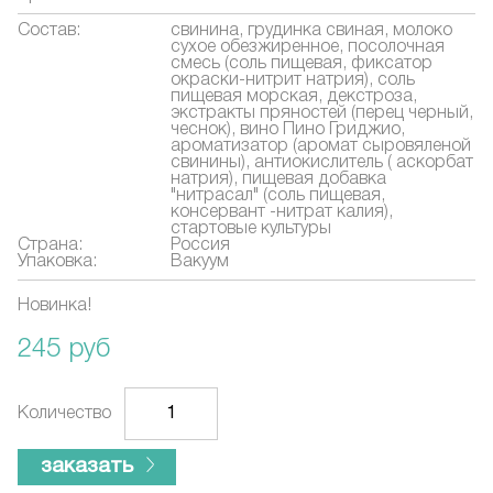
Состав:
свинина, грудинка свиная, молоко
сухое обезжиренное, посолочная
смесь (соль пищевая, фиксатор
окраски-нитрит натрия), соль
пищевая морская, декстроза,
экстракты пряностей (перец черный,
чеснок), вино Пино Гриджио,
ароматизатор (аромат сыровяленой
свинины), антиокислитель ( аскорбат
натрия), пищевая добавка
"нитрасал" (соль пищевая,
консервант -нитрат калия),
стартовые культуры
Страна:
Россия
Упаковка:
Вакуум
Новинка!
245 руб
Количество
заказать