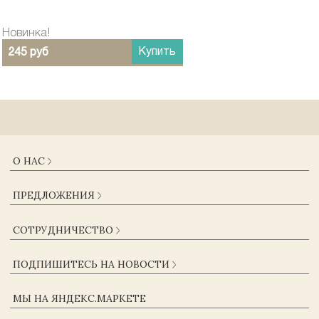
Новинка!
Купить
245 руб
О НАС
О КОМПАНИИ
ПРЕДЛОЖЕНИЯ
ДОСТАВКА И ОПЛАТА
ГАРАНТИИ
КАТАЛОГ
СОТРУДНИЧЕСТВО
ЖУРНАЛ
КОНТАКТЫ
ОПТОВИКАМ
СОГЛАСИЕ НА ОБРАБОТКУ ПЕРСОНАЛЬНЫХ ДАННЫХ
ПОДПИШИТЕСЬ НА НОВОСТИ
ПОСТАВЩИКАМ
ПОЛЬЗОВАТЕЛЬСКОЕ СОГЛАШЕНИЕ
КОРПОРАТИВНЫМ КЛИЕНТАМ
ПОЛИТИКА КОНФИДЕНЦИАЛЬНОСТИ
МЫ НА ЯНДЕКС.МАРКЕТЕ
ВАКАНСИИ
ОФЕРТА