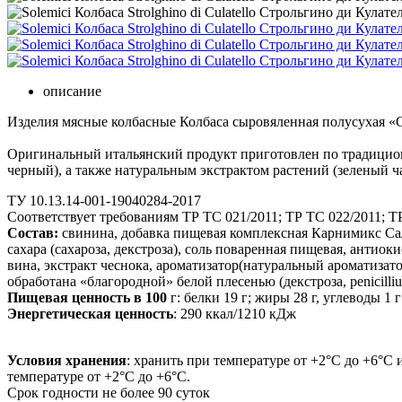
описание
Изделия мясные колбасные Колбаса сыровяленная полусухая «С
Оригинальный итальянский продукт приготовлен по традиционн
черный), а также натуральным экстрактом растений (зеленый ч
ТУ 10.13.14-001-19040284-2017
Соответствует требованиям ТР ТС 021/2011; ТР ТС 022/2011; Т
Состав:
свинина, добавка пищевая комплексная Карнимикс Сал
сахара (сахароза, декстроза), соль поваренная пищевая, антиок
вина, экстракт чеснока, ароматизатор(натуральный ароматизат
обработана «благородной» белой плесенью (декстроза, penicilliu
Пищевая ценность в 100
г: белки 19 г; жиры 28 г, углеводы 1 г
Энергетическая ценность
: 290 ккал/1210 кДж
Условия хранения
: хранить при температуре от +2°С до +6°С
температуре от +2°С до +6°С.
Срок годности не более 90 суток