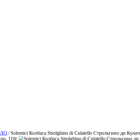
СЛО
⁄
Solemici Колбаса Strolghino di Сulatello Строльгино ди Кулат