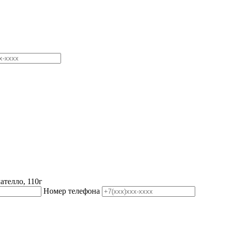
лателло, 110г
Номер телефона