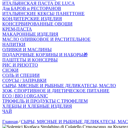
ИТАЛЬЯНСКАЯ ПАСТА DE LUCA
Для БАРОВ и РЕСТОРАНОВ
ИТАЛЬЯНСКИЕ КЕКСЫ/ ПАНЕТТОНЕ
КОНДИТЕРСКИЕ ИЗДЕЛИЯ
КОНСЕРВИРОВАННЫЕ ОВОЩИ
КРЕМ-ПАСТА
МАКАРОННЫЕ ИЗДЕЛИЯ
МАСЛО ОЛИВКОВОЕ И РАСТИТЕЛЬНОЕ
НАПИТКИ
ОЛИВКИ И МАСЛИНЫ
ПОДАРОЧНЫЕ КОРЗИНЫ И НАБОРЫ🎁
ПАШТЕТЫ И КОНСЕРВЫ
РИС И РИЗОТТО
СНЭКИ
СОЛЬ И СПЕЦИИ
СОУСЫ / ЗАПРАВКИ
СЫРЫ, МЯСНЫЕ И РЫБНЫЕ ДЕЛИКАТЕСЫ, МАСЛО
ЗОЖ, СПОРТИВНОЕ И ДИЕТИЧЕСКОЕ ПИТАНИЕ
ECO | BIO I ORGANIC
ТРЮФЕЛЬ И ПРОДУКТЫ С ТРЮФЕЛЕМ
ХЛЕБЦЫ И ХЛЕБНЫЕ ИЗДЕЛИЯ
ЧАЙ
Главная
⁄
СЫРЫ, МЯСНЫЕ И РЫБНЫЕ ДЕЛИКАТЕСЫ, МА