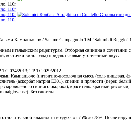
алями Кампаньоло» / Salame Campagnolo ТМ "Salumi di Reggio" 
ым итальянским рецептурам. Отборная свинина в сочетании с э
ай, косточки винограда) придают салями утонченный вкус.
Р ТС 034/2013; ТР ТС 029/2012
ями Кампаньоло (нитритно-посолочная смесь (соль пищевая, фик
ислитель (аскорбат натрия Е301), специи и пряности (перец белы
ор сыровяленого свиного окорока), краситель: красный рисовый
m nalgiovense). Без глютена.
 и относительной влажности воздуха от 75% до 78%. После наруш