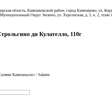
я область, Камешковский район, город Камешково, ул. Корун
ниципальный Округ Зюзино, ул. Херсонская, д. 5, к. 2, этаж/ по
 Строльгино ди Кулателло, 110г
Салями Кампаньоло» / Salame