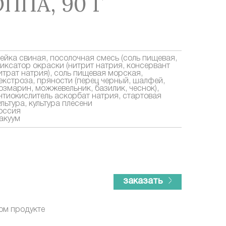
ППА, 90 Г
ейка свиная, посолочная смесь (соль пищевая,
иксатор окраски (нитрит натрия, консервант
итрат натрия), соль пищевая морская,
екстроза, пряности (перец черный, шалфей,
озмарин, можжевельник, базилик, чеснок),
нтиокислитель аскорбат натрия, стартовая
ультура, культура плесени
оссия
акуум
заказать
ом продукте