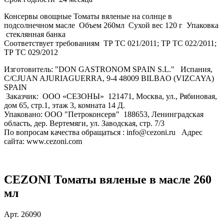
Консервы овощные Томаты вяленые на солнце в
подсолнечном масле Объем 260мл Сухой вес 120 г Упаковка
стеклянная банка
Соответствует требованиям ТР ТС 021/2011; ТР ТС 022/2011;
ТР ТС 029/2012
Изготовитель: "DON GASTRONOM SPAIN S.L." Испания,
C/CJUAN AJURIAGUERRA, 9-4 48009 BILBAO (VIZCAYA)
SPAIN
Заказчик: ООО «СЕЗОНЫ» 121471, Москва, ул., Рябиновая,
дом 65, стр.1, этаж 3, комната 14 Д.
Упаковано: ООО "Петроконсерв" 188653, Ленинградская
область, дер. Вертемяги, ул. Заводская, стр. 7/3
По вопросам качества обращаться : info@cezoni.ru Адрес
сайта: www.cezoni.com
CEZONI Томаты вяленые в масле 260
мл
Арт.
26090