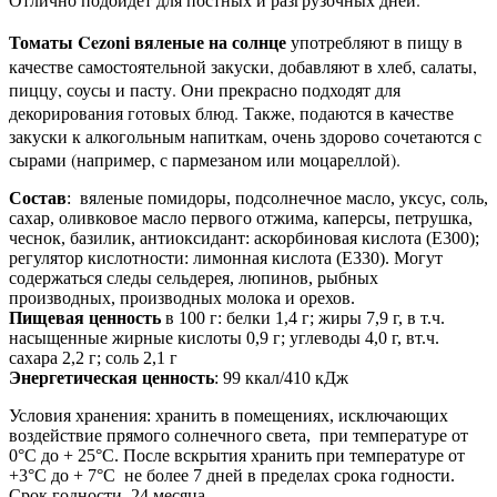
Томаты Cezoni
вяленые на солнце
употребляют в пищу в
качестве самостоятельной закуски, добавляют в хлеб, салаты,
пиццу, соусы и пасту. Они прекрасно подходят для
декорирования готовых блюд. Также, подаются в качестве
закуски к алкогольным напиткам, очень здорово сочетаются с
сырами (например, с пармезаном или моцареллой).
Состав
: вяленые помидоры, подсолнечное масло, уксус, соль,
сахар, оливковое масло первого отжима, каперсы, петрушка,
чеснок, базилик, антиоксидант: аскорбиновая кислота (Е300);
регулятор кислотности: лимонная кислота (Е330). Могут
содержаться следы сельдерея, люпинов, рыбных
производных, производных молока и орехов.
Пищевая ценность
в 100 г: белки 1,4 г; жиры 7,9 г, в т.ч.
насыщенные жирные кислоты 0,9 г; углеводы 4,0 г, вт.ч.
сахара 2,2 г; соль 2,1 г
Энергетическая ценность
: 99 ккал/410 кДж
Условия хранения: хранить в помещениях, исключающих
воздействие прямого солнечного света, при температуре от
0°С до + 25°С. После вскрытия хранить при температуре от
+3°С до + 7°С не более 7 дней в пределах срока годности.
Срок годности 24 месяца