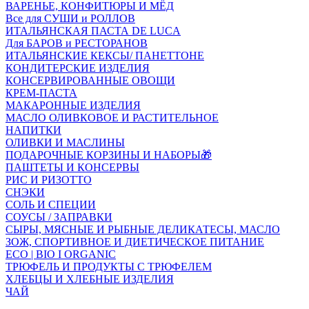
ВАРЕНЬЕ, КОНФИТЮРЫ И МЁД
Все для СУШИ и РОЛЛОВ
ИТАЛЬЯНСКАЯ ПАСТА DE LUCA
Для БАРОВ и РЕСТОРАНОВ
ИТАЛЬЯНСКИЕ КЕКСЫ/ ПАНЕТТОНЕ
КОНДИТЕРСКИЕ ИЗДЕЛИЯ
КОНСЕРВИРОВАННЫЕ ОВОЩИ
КРЕМ-ПАСТА
МАКАРОННЫЕ ИЗДЕЛИЯ
МАСЛО ОЛИВКОВОЕ И РАСТИТЕЛЬНОЕ
НАПИТКИ
ОЛИВКИ И МАСЛИНЫ
ПОДАРОЧНЫЕ КОРЗИНЫ И НАБОРЫ🎁
ПАШТЕТЫ И КОНСЕРВЫ
РИС И РИЗОТТО
СНЭКИ
СОЛЬ И СПЕЦИИ
СОУСЫ / ЗАПРАВКИ
СЫРЫ, МЯСНЫЕ И РЫБНЫЕ ДЕЛИКАТЕСЫ, МАСЛО
ЗОЖ, СПОРТИВНОЕ И ДИЕТИЧЕСКОЕ ПИТАНИЕ
ECO | BIO I ORGANIC
ТРЮФЕЛЬ И ПРОДУКТЫ С ТРЮФЕЛЕМ
ХЛЕБЦЫ И ХЛЕБНЫЕ ИЗДЕЛИЯ
ЧАЙ