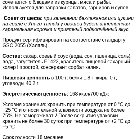
сочетается с блюдами из курицы, мяса и рыбы.
Используется для заправки салатов, гарниров и супов
Совет от шефа:
при запекании баклажанов или цукини
на гриле с Унаги Tamaki у овощей будет аппетитная
карамельная корочка и приятный подкопчённый вкус.
Продукт сертифицирован на соответствие стандарту
GSO 2055 (Халяль)
Состав:
сахар, соевый соус (вода, соя, пшеница, соль),
вода, загуститель Е1422, краситель пищевой сахарный
колер I простой, консервант сорбат калия.
Пищевая ценность
в 100 г: белки 1,8 г; жиры 0 г;
углеводы 40,2 г
Энергетическая ценность:
168 ккал/700 кДж
Условия хранения: хранить при температуре от 0 °С до
+25 °С и относительной влажности воздуха не более
75%. Не замораживать! После вскрытия упаковки
хранить не более 30 суток при температуре от +2 °С до
+5 °С
Срок годности 18 месяцев