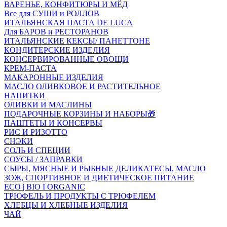
ВАРЕНЬЕ, КОНФИТЮРЫ И МЁД
Все для СУШИ и РОЛЛОВ
ИТАЛЬЯНСКАЯ ПАСТА DE LUCA
Для БАРОВ и РЕСТОРАНОВ
ИТАЛЬЯНСКИЕ КЕКСЫ/ ПАНЕТТОНЕ
КОНДИТЕРСКИЕ ИЗДЕЛИЯ
КОНСЕРВИРОВАННЫЕ ОВОЩИ
КРЕМ-ПАСТА
МАКАРОННЫЕ ИЗДЕЛИЯ
МАСЛО ОЛИВКОВОЕ И РАСТИТЕЛЬНОЕ
НАПИТКИ
ОЛИВКИ И МАСЛИНЫ
ПОДАРОЧНЫЕ КОРЗИНЫ И НАБОРЫ🎁
ПАШТЕТЫ И КОНСЕРВЫ
РИС И РИЗОТТО
СНЭКИ
СОЛЬ И СПЕЦИИ
СОУСЫ / ЗАПРАВКИ
СЫРЫ, МЯСНЫЕ И РЫБНЫЕ ДЕЛИКАТЕСЫ, МАСЛО
ЗОЖ, СПОРТИВНОЕ И ДИЕТИЧЕСКОЕ ПИТАНИЕ
ECO | BIO I ORGANIC
ТРЮФЕЛЬ И ПРОДУКТЫ С ТРЮФЕЛЕМ
ХЛЕБЦЫ И ХЛЕБНЫЕ ИЗДЕЛИЯ
ЧАЙ