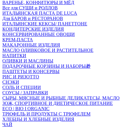
ВАРЕНЬЕ, КОНФИТЮРЫ И МЁД
Все для СУШИ и РОЛЛОВ
ИТАЛЬЯНСКАЯ ПАСТА DE LUCA
Для БАРОВ и РЕСТОРАНОВ
ИТАЛЬЯНСКИЕ КЕКСЫ/ ПАНЕТТОНЕ
КОНДИТЕРСКИЕ ИЗДЕЛИЯ
КОНСЕРВИРОВАННЫЕ ОВОЩИ
КРЕМ-ПАСТА
МАКАРОННЫЕ ИЗДЕЛИЯ
МАСЛО ОЛИВКОВОЕ И РАСТИТЕЛЬНОЕ
НАПИТКИ
ОЛИВКИ И МАСЛИНЫ
ПОДАРОЧНЫЕ КОРЗИНЫ И НАБОРЫ🎁
ПАШТЕТЫ И КОНСЕРВЫ
РИС И РИЗОТТО
СНЭКИ
СОЛЬ И СПЕЦИИ
СОУСЫ / ЗАПРАВКИ
СЫРЫ, МЯСНЫЕ И РЫБНЫЕ ДЕЛИКАТЕСЫ, МАСЛО
ЗОЖ, СПОРТИВНОЕ И ДИЕТИЧЕСКОЕ ПИТАНИЕ
ECO | BIO I ORGANIC
ТРЮФЕЛЬ И ПРОДУКТЫ С ТРЮФЕЛЕМ
ХЛЕБЦЫ И ХЛЕБНЫЕ ИЗДЕЛИЯ
ЧАЙ