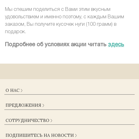
Мы спешим поделиться с Вами этим вкусным
удовольствием и именно поэтому, с каждым Вашим
заказом, Вы получите кусочек нуги (100 грамм) в
подарок.
Подробнее об условиях акции читать
здесь
О НАС
О КОМПАНИИ
ПРЕДЛОЖЕНИЯ
ДОСТАВКА И ОПЛАТА
ГАРАНТИИ
КАТАЛОГ
СОТРУДНИЧЕСТВО
ЖУРНАЛ
КОНТАКТЫ
ОПТОВИКАМ
СОГЛАСИЕ НА ОБРАБОТКУ ПЕРСОНАЛЬНЫХ ДАННЫХ
ПОДПИШИТЕСЬ НА НОВОСТИ
ПОСТАВЩИКАМ