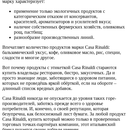
марку характеризует:
применение только экологичных продуктов с
категорическим отказом от консервантов,
красителей, ароматизаторов и усилителей вкуса;
наличие собственных фермерских хозяйств, оливковых
рощ, пастбищ;
разнообразие производственных линий.
Впечатляет количество продуктов марки Casa Rinaldi:
бальзамический уксус, кофе, оливковое масло, рис, специи,
сладости и многое другое.
Вот почему продукты с этикеткой Casa Rinaldi стараются
купить владельцы ресторанов, бистро, закусочных. Да и
просто знающие люди, заботящиеся о здоровом питании,
которых не проведёшь яркой обёрткой, если на обороте –
длинный список вредных добавок.
Casa Rinaldi никогда не опускается до уровня таких горе-
производителей, заботясь прежде всего о здоровье
потребителя. И, конечно, о своей репутации, которая
безупречна, как белоснежный лист бумаги. За любой продукт
Casa Rinaldi, купить который можно только в проверенных
торговых точках-партнёрах компании, этот итальянский
бренд ручается своим добрым именем.