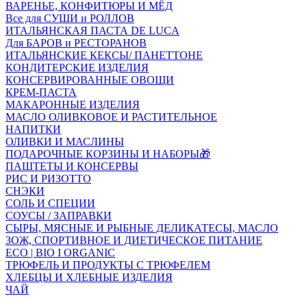
ВАРЕНЬЕ, КОНФИТЮРЫ И МЁД
Все для СУШИ и РОЛЛОВ
ИТАЛЬЯНСКАЯ ПАСТА DE LUCA
Для БАРОВ и РЕСТОРАНОВ
ИТАЛЬЯНСКИЕ КЕКСЫ/ ПАНЕТТОНЕ
КОНДИТЕРСКИЕ ИЗДЕЛИЯ
КОНСЕРВИРОВАННЫЕ ОВОЩИ
КРЕМ-ПАСТА
МАКАРОННЫЕ ИЗДЕЛИЯ
МАСЛО ОЛИВКОВОЕ И РАСТИТЕЛЬНОЕ
НАПИТКИ
ОЛИВКИ И МАСЛИНЫ
ПОДАРОЧНЫЕ КОРЗИНЫ И НАБОРЫ🎁
ПАШТЕТЫ И КОНСЕРВЫ
РИС И РИЗОТТО
СНЭКИ
СОЛЬ И СПЕЦИИ
СОУСЫ / ЗАПРАВКИ
СЫРЫ, МЯСНЫЕ И РЫБНЫЕ ДЕЛИКАТЕСЫ, МАСЛО
ЗОЖ, СПОРТИВНОЕ И ДИЕТИЧЕСКОЕ ПИТАНИЕ
ECO | BIO I ORGANIC
ТРЮФЕЛЬ И ПРОДУКТЫ С ТРЮФЕЛЕМ
ХЛЕБЦЫ И ХЛЕБНЫЕ ИЗДЕЛИЯ
ЧАЙ